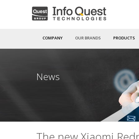
Skip
to
main
content
COMPANY
OUR BRANDS
PRODUCTS
News
The new Xiaomi Redmi