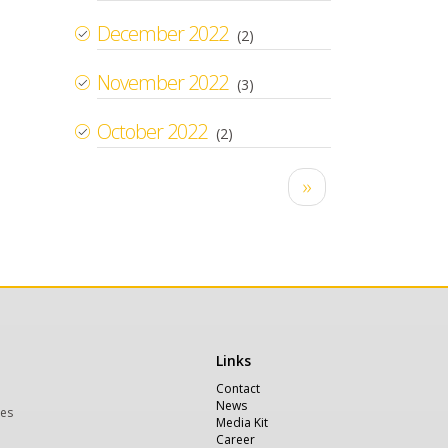
December 2022
(2)
November 2022
(3)
October 2022
(2)
Pagination
Next
››
page
Links
Χρήσιμα
Contact
News
ces
Media Kit
Career