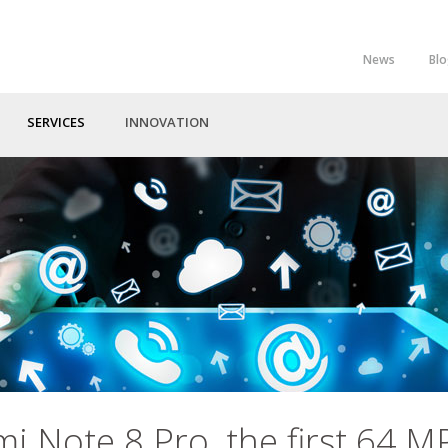
News
Bl
Top
Menu
SERVICES
INNOVATION
 Note 8 Pro, the first 64 M