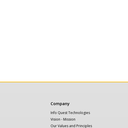
Κεντρική
Company
πλοήγηση
Info Quest Technologies
Vision - Mission
Our Values and Principles