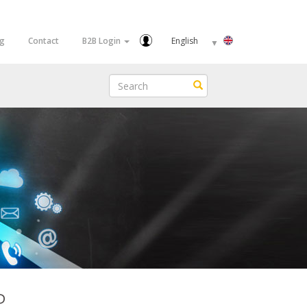
Select
og
Contact
B2B Login
your
language
Search
Search
P