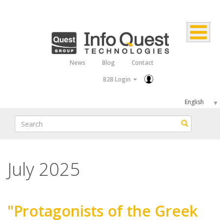
Skip
to
main
content
News
Blog
Contact
Top
B2B Login
Menu
Select
your
Search
Search
language
July 2025
"Protagonists of the Greek