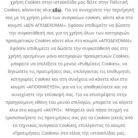
χρήση Cookies στην ιστοσελίδα μας δείτε στην Πολιτική
Cookies, κάνοντας κλικ
εδώ
. Για να συνεχίσετε την περιήγησή
σας με τη χρήση μόνο των αναγκαίων cookies, κάντε κλικ στο
κουμπί «ΔΕΝ ΑΠΟΔΕΧΟΜΑΙ». Εφόσον επιθυμείτε να δώσετε
την συγκατάθεσή σας για τη χρήση όλων των κατηγοριών
προαιρετικών Cookies κάντε κλικ στο κουμπί «ΑΠΟΔΕΧΟΜΑΙ».
Εφόσον επιθυμείτε να δώσετε την συγκατάθεσή σας στη
χρήση ορισμένων μόνο κατηγοριών προαιρετικών Cookies,
μπορείτε να επιλέξετε το μενού «Ρυθμίσεις Cookies», να
δηλώσετε τις προτιμήσεις σας, επιλέγοντας τις επιθυμητές
κατηγορίες Cookies και στη συνέχεια να κάνετε κλικ στο
κουμπί «ΑΠΟΘΗΚΕΥΣΗ», για να τις αποθηκεύσετε και να
συνεχίσετε την επίσκεψή σας. Για να επιστρέψετε στην
προηγούμενη οθόνη του μενού επιλογών, μπορείτε να κάνετε
Copyright © 2026 Infoquest.gr All Rights Reserved.
κλικ στο κουμπί «ΑΚΥΡΟ». Μπορείτε ανά πάσα στιγμή να
τροποποιήσετε τις προτιμήσεις σας για τα Cookies (εκτός από
Cookies Policy
Cookies Preferences
|
Terms of Use
τα τεχνικώς αναγκαία Cookies), επιλέγοντας το κουμπί
Privacy Policy: To learn more about the processing of personal data
«Προτιμήσεις Cookies» στο τέλος της ιστοσελίδας μας.
click
here
.