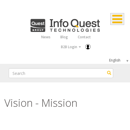
Skip
to
main
content
News
Blog
Contact
Top
B2B Login
Menu
Select
your
Search
Search
language
Vision - Mission