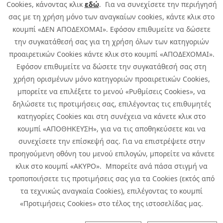
Cookies, κάνοντας κλικ
εδώ
. Για να συνεχίσετε την περιήγησή
σας με τη χρήση μόνο των αναγκαίων cookies, κάντε κλικ στο
κουμπί «ΔΕΝ ΑΠΟΔΕΧΟΜΑΙ». Εφόσον επιθυμείτε να δώσετε
την συγκατάθεσή σας για τη χρήση όλων των κατηγοριών
προαιρετικών Cookies κάντε κλικ στο κουμπί «ΑΠΟΔΕΧΟΜΑΙ».
Εφόσον επιθυμείτε να δώσετε την συγκατάθεσή σας στη
χρήση ορισμένων μόνο κατηγοριών προαιρετικών Cookies,
μπορείτε να επιλέξετε το μενού «Ρυθμίσεις Cookies», να
δηλώσετε τις προτιμήσεις σας, επιλέγοντας τις επιθυμητές
κατηγορίες Cookies και στη συνέχεια να κάνετε κλικ στο
κουμπί «ΑΠΟΘΗΚΕΥΣΗ», για να τις αποθηκεύσετε και να
συνεχίσετε την επίσκεψή σας. Για να επιστρέψετε στην
προηγούμενη οθόνη του μενού επιλογών, μπορείτε να κάνετε
Copyright © 2026 Infoquest.gr All Rights Reserved.
κλικ στο κουμπί «ΑΚΥΡΟ». Μπορείτε ανά πάσα στιγμή να
τροποποιήσετε τις προτιμήσεις σας για τα Cookies (εκτός από
Cookies Policy
Cookies Preferences
|
Terms of Use
τα τεχνικώς αναγκαία Cookies), επιλέγοντας το κουμπί
Privacy Policy: To learn more about the processing of personal data
«Προτιμήσεις Cookies» στο τέλος της ιστοσελίδας μας.
click
here
.
CCTV Privacy Policy
|
Specific Privacy Notice of Incident Reporting