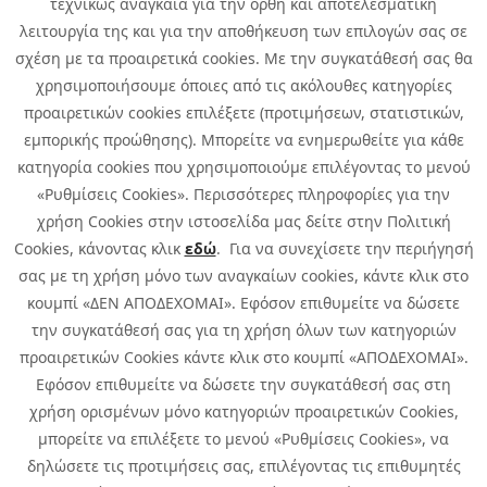
τεχνικώς αναγκαία για την ορθή και αποτελεσματική
Career
Quest Group
λειτουργία της και για την αποθήκευση των επιλογών σας σε
Site Map
σχέση με τα προαιρετικά cookies. Με την συγκατάθεσή σας θα
χρησιμοποιήσουμε όποιες από τις ακόλουθες κατηγορίες
προαιρετικών cookies επιλέξετε (προτιμήσεων, στατιστικών,
εμπορικής προώθησης). Μπορείτε να ενημερωθείτε για κάθε
κατηγορία cookies που χρησιμοποιούμε επιλέγοντας το μενού
«Ρυθμίσεις Cookies». Περισσότερες πληροφορίες για την
χρήση Cookies στην ιστοσελίδα μας δείτε στην Πολιτική
Cookies, κάνοντας κλικ
εδώ
. Για να συνεχίσετε την περιήγησή
σας με τη χρήση μόνο των αναγκαίων cookies, κάντε κλικ στο
κουμπί «ΔΕΝ ΑΠΟΔΕΧΟΜΑΙ». Εφόσον επιθυμείτε να δώσετε
την συγκατάθεσή σας για τη χρήση όλων των κατηγοριών
προαιρετικών Cookies κάντε κλικ στο κουμπί «ΑΠΟΔΕΧΟΜΑΙ».
Εφόσον επιθυμείτε να δώσετε την συγκατάθεσή σας στη
χρήση ορισμένων μόνο κατηγοριών προαιρετικών Cookies,
μπορείτε να επιλέξετε το μενού «Ρυθμίσεις Cookies», να
δηλώσετε τις προτιμήσεις σας, επιλέγοντας τις επιθυμητές