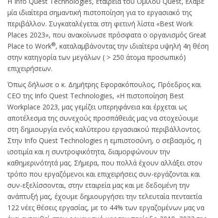
H Info Quest Technologies, εταιρεία του Ομίλου Quest, έλαβε
μία ιδιαίτερα σημαντική πιστοποίηση για το εργασιακό της
περιβάλλον. Συγκαταλέγεται στη φετινή λίστα «Best Work
Places 2023», που ανακοίνωσε πρόσφατα ο οργανισμός Great
®
Place to Work
, καταλαμβάνοντας την ιδιαίτερα υψηλή 4η θέση
στην κατηγορία των μεγάλων ( > 250 άτομα προσωπικό)
επιχειρήσεων.
Όπως δήλωσε ο κ. Δημήτρης Εφορακόπουλος, Πρόεδρος και
CEO της Info Quest Technologies, «Η πιστοποίηση Best
Workplace 2023, μας γεμίζει υπερηφάνεια και έρχεται ως
αποτέλεσμα της συνεχούς προσπάθειάς μας να στοχεύουμε
στη δημιουργία ενός καλύτερου εργασιακού περιβάλλοντος.
Στην Info Quest Technologies η εμπιστοσύνη, ο σεβασμός, η
ισοτιμία και η συντροφικότητα, διαμορφώνουν την
καθημερινότητά μας. Σήμερα, που πολλά έχουν αλλάξει στον
τρόπο που εργαζόμενοι και επιχειρήσεις συν-εργάζονται και
συν-εξελίσσονται, στην εταιρεία μας και με δεδομένη την
ανάπτυξή μας, έχουμε δημιουργήσει την τελευταία πενταετία
122 νέες θέσεις εργασίας, με το 44% των εργαζομένων μας να