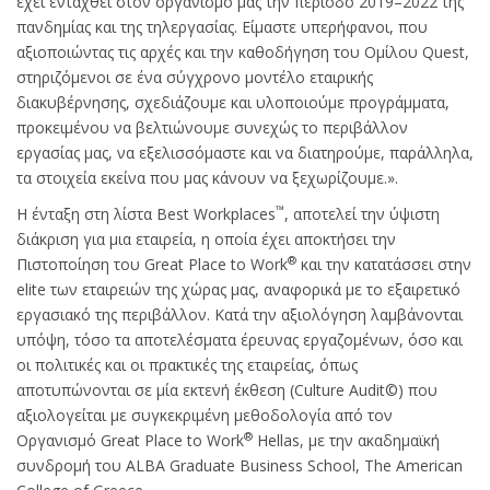
έχει ενταχθεί στον οργανισμό μας την περίοδο 2019–2022 της
πανδημίας και της τηλεργασίας. Είμαστε υπερήφανοι, που
αξιοποιώντας τις αρχές και την καθοδήγηση του Ομίλου Quest,
στηριζόμενοι σε ένα σύγχρονο μοντέλο εταιρικής
διακυβέρνησης, σχεδιάζουμε και υλοποιούμε προγράμματα,
προκειμένου να βελτιώνουμε συνεχώς το περιβάλλον
εργασίας μας, να εξελισσόμαστε και να διατηρούμε, παράλληλα,
τα στοιχεία εκείνα που μας κάνουν να ξεχωρίζουμε.».
™
Η ένταξη στη λίστα Best Workplaces
, αποτελεί την ύψιστη
διάκριση για μια εταιρεία, η οποία έχει αποκτήσει την
®
Πιστοποίηση του Great Place to Work
και την κατατάσσει στην
elite των εταιρειών της χώρας μας, αναφορικά με το εξαιρετικό
εργασιακό της περιβάλλον. Κατά την αξιολόγηση λαμβάνονται
υπόψη, τόσο τα αποτελέσματα έρευνας εργαζομένων, όσο και
οι πολιτικές και οι πρακτικές της εταιρείας, όπως
αποτυπώνονται σε μία εκτενή έκθεση (Culture Audit©) που
αξιολογείται με συγκεκριμένη μεθοδολογία από τον
®
Οργανισμό Great Place to Work
Hellas, με την ακαδημαϊκή
συνδρομή του ALBA Graduate Business School, The American