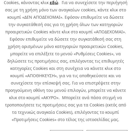
Cookies, κάνοντας κλικ
εδώ
. Για να συνεχίσετε την περιήγησή
σας με τη χρήση μόνο των αναγκαίων cookies, κάντε κλικ στο
κουμπί «ΔΕΝ ΑΠΟΔΕΧΟΜΑΙ». Εφόσον επιθυμείτε να δώσετε
την συγκατάθεσή σας για τη χρήση όλων των κατηγοριών
προαιρετικών Cookies κάντε κλικ στο κουμπί «ΑΠΟΔΕΧΟΜΑΙ».
Εφόσον επιθυμείτε να δώσετε την συγκατάθεσή σας στη
χρήση ορισμένων μόνο κατηγοριών προαιρετικών Cookies,
μπορείτε να επιλέξετε το μενού «Ρυθμίσεις Cookies», να
δηλώσετε τις προτιμήσεις σας, επιλέγοντας τις επιθυμητές
κατηγορίες Cookies και στη συνέχεια να κάνετε κλικ στο
κουμπί «ΑΠΟΘΗΚΕΥΣΗ», για να τις αποθηκεύσετε και να
συνεχίσετε την επίσκεψή σας. Για να επιστρέψετε στην
προηγούμενη οθόνη του μενού επιλογών, μπορείτε να κάνετε
Copyright © 2026 Infoquest.gr Με επιφύλαξη κάθε νόμιμου δικαιώματος.
κλικ στο κουμπί «ΑΚΥΡΟ». Μπορείτε ανά πάσα στιγμή να
τροποποιήσετε τις προτιμήσεις σας για τα Cookies (εκτός από
Πολιτική Cookies
Προτιμήσεις Cookies
|
Όροι Χρήσης
τα τεχνικώς αναγκαία Cookies), επιλέγοντας το κουμπί
Πολιτική Απορρήτου: Για να ενημερωθείτε σχετικά με την επεξεργασία
προσωπικών δεδομένων πατήστε
εδώ
.
«Προτιμήσεις Cookies» στο τέλος της ιστοσελίδας μας.
Ειδική Δήλωση CCTV
|
Ειδική Δήλωση Απορρήτου Υποβολής
Αναφορών