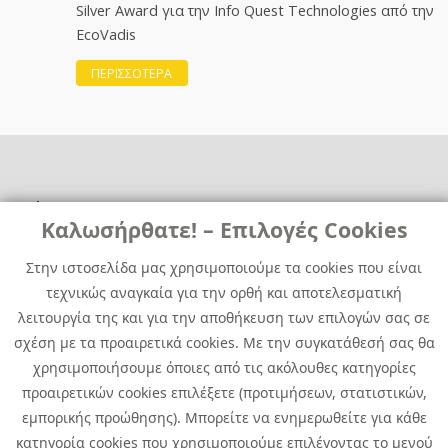
Silver Award για την Info Quest Technologies από την
EcoVadis
ΠΕΡΙΣΣΟΤΕΡΑ
Χρήσιμα
Χρήσιμα
Καλωσήρθατε! – Επιλογές Cookies
Επικοινωνία
Νέα
Στην ιστοσελίδα μας χρησιμοποιούμε τα cookies που είναι
Media Kit
Καριέρα
τεχνικώς αναγκαία για την ορθή και αποτελεσματική
Όμιλος Quest
λειτουργία της και για την αποθήκευση των επιλογών σας σε
Site Map
σχέση με τα προαιρετικά cookies. Με την συγκατάθεσή σας θα
χρησιμοποιήσουμε όποιες από τις ακόλουθες κατηγορίες
προαιρετικών cookies επιλέξετε (προτιμήσεων, στατιστικών,
εμπορικής προώθησης). Μπορείτε να ενημερωθείτε για κάθε
κατηγορία cookies που χρησιμοποιούμε επιλέγοντας το μενού