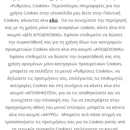
«Ρυθμίσεις Cookies». Περισσότερες πληροφορίες για την
χρήση Cookies στην ιστοσελίδα μας δείτε στην Πολιτική
Cookies, κάνοντας κλικ
εδώ
. Για να συνεχίσετε την περιήγησή
σας με τη χρήση μόνο των αναγκαίων cookies, κάντε κλικ στο
κουμπί «ΔΕΝ ΑΠΟΔΕΧΟΜΑΙ». Εφόσον επιθυμείτε να δώσετε
την συγκατάθεσή σας για τη χρήση όλων των κατηγοριών
προαιρετικών Cookies κάντε κλικ στο κουμπί «ΑΠΟΔΕΧΟΜΑΙ».
Εφόσον επιθυμείτε να δώσετε την συγκατάθεσή σας στη
χρήση ορισμένων μόνο κατηγοριών προαιρετικών Cookies,
μπορείτε να επιλέξετε το μενού «Ρυθμίσεις Cookies», να
δηλώσετε τις προτιμήσεις σας, επιλέγοντας τις επιθυμητές
κατηγορίες Cookies και στη συνέχεια να κάνετε κλικ στο
κουμπί «ΑΠΟΘΗΚΕΥΣΗ», για να τις αποθηκεύσετε και να
συνεχίσετε την επίσκεψή σας. Για να επιστρέψετε στην
προηγούμενη οθόνη του μενού επιλογών, μπορείτε να κάνετε
Copyright © 2026 Infoquest.gr Με επιφύλαξη κάθε νόμιμου δικαιώματος.
κλικ στο κουμπί «ΑΚΥΡΟ». Μπορείτε ανά πάσα στιγμή να
τροποποιήσετε τις προτιμήσεις σας για τα Cookies (εκτός από
Πολιτική Cookies
Προτιμήσεις Cookies
|
Όροι Χρήσης
τα τεχνικώς αναγκαία Cookies), επιλέγοντας το κουμπί
Πολιτική Απορρήτου: Για να ενημερωθείτε σχετικά με την επεξεργασία