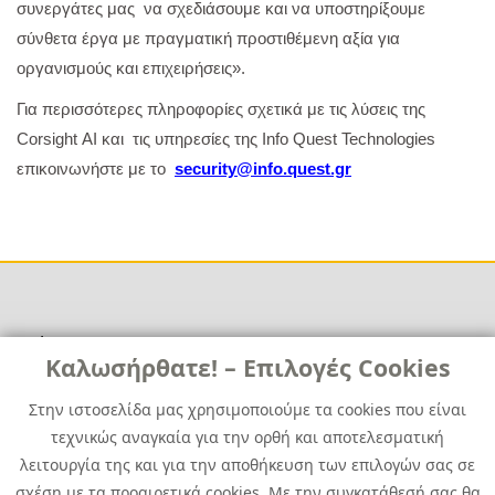
συνεργάτες μας να σχεδιάσουμε και να υποστηρίξουμε
σύνθετα έργα με πραγματική προστιθέμενη αξία για
οργανισμούς και επιχειρήσεις».
Για περισσότερες πληροφορίες σχετικά με τις λύσεις της
Corsight
AI
και τις υπηρεσίες της Info Quest Technologies
επικοινωνήστε με το
security@info.quest.gr
Χρήσιμα
Χρήσιμα
Καλωσήρθατε! – Επιλογές Cookies
Επικοινωνία
Νέα
Στην ιστοσελίδα μας χρησιμοποιούμε τα cookies που είναι
Media Kit
Καριέρα
τεχνικώς αναγκαία για την ορθή και αποτελεσματική
Όμιλος Quest
λειτουργία της και για την αποθήκευση των επιλογών σας σε
Site Map
σχέση με τα προαιρετικά cookies. Με την συγκατάθεσή σας θα