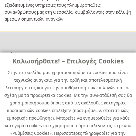
εξειδικευμένες υπηρεσίες τους πλημμυροπαθείς
συνανθρώπους μας στη Θεσσαλία, συμβάλλοντας στην κάλυψη
άμεσων σημαντικών αναγκών.
Χρήσιμα
Χρήσιμα
Καλωσήρθατε! – Επιλογές Cookies
Επικοινωνία
Νέα
Στην ιστοσελίδα μας χρησιμοποιούμε τα cookies που είναι
Media Kit
Καριέρα
τεχνικώς αναγκαία για την ορθή και αποτελεσματική
Όμιλος Quest
λειτουργία της και για την αποθήκευση των επιλογών σας σε
Site Map
σχέση με τα προαιρετικά cookies. Με την συγκατάθεσή σας θα
χρησιμοποιήσουμε όποιες από τις ακόλουθες κατηγορίες
προαιρετικών cookies επιλέξετε (προτιμήσεων, στατιστικών,
εμπορικής προώθησης). Μπορείτε να ενημερωθείτε για κάθε
κατηγορία cookies που χρησιμοποιούμε επιλέγοντας το μενού
«Ρυθμίσεις Cookies». Περισσότερες πληροφορίες για την