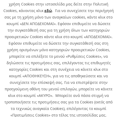
χρήση Cookies στην ιστοσελίδα μας δείτε στην Πολιτική
Cookies, κάνοντας κλικ
εδώ
. Για να συνεχίσετε την περιήγησή
σας με τη χρήση μόνο των αναγκαίων cookies, κάντε κλικ στο
κουμπί «ΔΕΝ ΑΠΟΔΕΧΟΜΑΙ». Εφόσον επιθυμείτε να δώσετε
την συγκατάθεσή σας για τη χρήση όλων των κατηγοριών
προαιρετικών Cookies κάντε κλικ στο κουμπί «ΑΠΟΔΕΧΟΜΑΙ».
Εφόσον επιθυμείτε να δώσετε την συγκατάθεσή σας στη
χρήση ορισμένων μόνο κατηγοριών προαιρετικών Cookies,
μπορείτε να επιλέξετε το μενού «Ρυθμίσεις Cookies», να
δηλώσετε τις προτιμήσεις σας, επιλέγοντας τις επιθυμητές
κατηγορίες Cookies και στη συνέχεια να κάνετε κλικ στο
κουμπί «ΑΠΟΘΗΚΕΥΣΗ», για να τις αποθηκεύσετε και να
συνεχίσετε την επίσκεψή σας. Για να επιστρέψετε στην
προηγούμενη οθόνη του μενού επιλογών, μπορείτε να κάνετε
Copyright © 2026 Infoquest.gr Με επιφύλαξη κάθε νόμιμου δικαιώματος.
κλικ στο κουμπί «ΑΚΥΡΟ». Μπορείτε ανά πάσα στιγμή να
τροποποιήσετε τις προτιμήσεις σας για τα Cookies (εκτός από
Πολιτική Cookies
Προτιμήσεις Cookies
|
Όροι Χρήσης
τα τεχνικώς αναγκαία Cookies), επιλέγοντας το κουμπί
Πολιτική Απορρήτου: Για να ενημερωθείτε σχετικά με την επεξεργασία
προσωπικών δεδομένων πατήστε
εδώ
.
«Προτιμήσεις Cookies» στο τέλος της ιστοσελίδας μας.