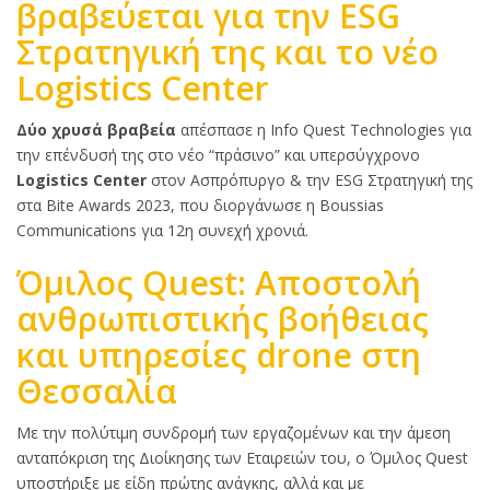
βραβεύεται για την ESG
Στρατηγική της και το νέο
Logistics Center
Κυρίως
Δύο χρυσά βραβεία
απέσπασε η Info Quest Technologies για
κείμενο
την επένδυσή της στο νέο “πράσινο” και υπερσύγχρονο
Logistics Center
στον Ασπρόπυργο & την ΕSG Στρατηγική της
στα Bite Awards 2023, που διοργάνωσε η Boussias
Communications για 12η συνεχή χρονιά.
Όμιλος Quest: Αποστολή
ανθρωπιστικής βοήθειας
και υπηρεσίες drone στη
Θεσσαλία
Κυρίως
Με την πολύτιμη συνδρομή των εργαζομένων και την άμεση
κείμενο
ανταπόκριση της Διοίκησης των Εταιρειών του, ο Όμιλος Quest
υποστήριξε με είδη πρώτης ανάγκης, αλλά και με