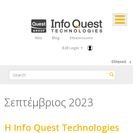
Παράκαμψη
προς
το
κυρίως
Νέα
Blog
Επικοινωνία
Top
περιεχόμενο
B2B Login
Menu
Select
your
Search
Search
language
Σεπτέμβριος 2023
Η Info Quest Technologies