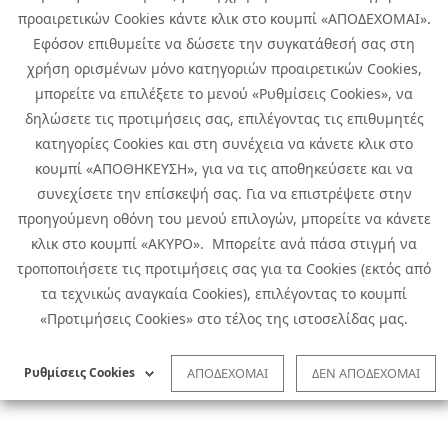
προαιρετικών Cookies κάντε κλικ στο κουμπί «ΑΠΟΔΕΧΟΜΑΙ».
Εφόσον επιθυμείτε να δώσετε την συγκατάθεσή σας στη
χρήση ορισμένων μόνο κατηγοριών προαιρετικών Cookies,
μπορείτε να επιλέξετε το μενού «Ρυθμίσεις Cookies», να
δηλώσετε τις προτιμήσεις σας, επιλέγοντας τις επιθυμητές
κατηγορίες Cookies και στη συνέχεια να κάνετε κλικ στο
κουμπί «ΑΠΟΘΗΚΕΥΣΗ», για να τις αποθηκεύσετε και να
συνεχίσετε την επίσκεψή σας. Για να επιστρέψετε στην
προηγούμενη οθόνη του μενού επιλογών, μπορείτε να κάνετε
Copyright © 2026 Infoquest.gr Με επιφύλαξη κάθε νόμιμου δικαιώματος.
κλικ στο κουμπί «ΑΚΥΡΟ». Μπορείτε ανά πάσα στιγμή να
τροποποιήσετε τις προτιμήσεις σας για τα Cookies (εκτός από
Πολιτική Cookies
Προτιμήσεις Cookies
|
Όροι Χρήσης
τα τεχνικώς αναγκαία Cookies), επιλέγοντας το κουμπί
Πολιτική Απορρήτου: Για να ενημερωθείτε σχετικά με την επεξεργασία
προσωπικών δεδομένων πατήστε
εδώ
.
«Προτιμήσεις Cookies» στο τέλος της ιστοσελίδας μας.
Ειδική Δήλωση CCTV
|
Ειδική Δήλωση Απορρήτου Υποβολής
Αναφορών
Ρυθμίσεις Cookies
ΑΠΟΔΕΧΟΜΑΙ
ΔΕΝ ΑΠΟΔΕΧΟΜΑΙ