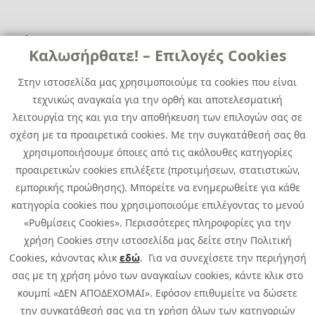
Χρήσιμα
Χρήσιμα
Καλωσήρθατε! – Επιλογές Cookies
Επικοινωνία
Νέα
Στην ιστοσελίδα μας χρησιμοποιούμε τα cookies που είναι
Media Kit
Καριέρα
τεχνικώς αναγκαία για την ορθή και αποτελεσματική
Όμιλος Quest
λειτουργία της και για την αποθήκευση των επιλογών σας σε
Site Map
σχέση με τα προαιρετικά cookies. Με την συγκατάθεσή σας θα
χρησιμοποιήσουμε όποιες από τις ακόλουθες κατηγορίες
προαιρετικών cookies επιλέξετε (προτιμήσεων, στατιστικών,
εμπορικής προώθησης). Μπορείτε να ενημερωθείτε για κάθε
κατηγορία cookies που χρησιμοποιούμε επιλέγοντας το μενού
«Ρυθμίσεις Cookies». Περισσότερες πληροφορίες για την
χρήση Cookies στην ιστοσελίδα μας δείτε στην Πολιτική
Cookies, κάνοντας κλικ
εδώ
. Για να συνεχίσετε την περιήγησή
σας με τη χρήση μόνο των αναγκαίων cookies, κάντε κλικ στο
κουμπί «ΔΕΝ ΑΠΟΔΕΧΟΜΑΙ». Εφόσον επιθυμείτε να δώσετε
την συγκατάθεσή σας για τη χρήση όλων των κατηγοριών