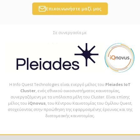
Επικοινωνήστε μαζί μας
Σε συνεργασία με
Η Info Quest Technologies είναι ενεργό μέλος του
Pleiades IoT
Cluster
, ενός εθνικού οικοσυστήματος καινοτομίας,
συνεργαζόμενη με τα υπόλοιπα μέλη του Cluster. Είναι επίσης
μέλος του
iQnovus
, του Κέντρου Καινοτομίας του Ομίλου Quest,
στοχεύοντας στην προώθηση της εφαρμοσμένης έρευνας και της
διατομεακής καινοτομίας.