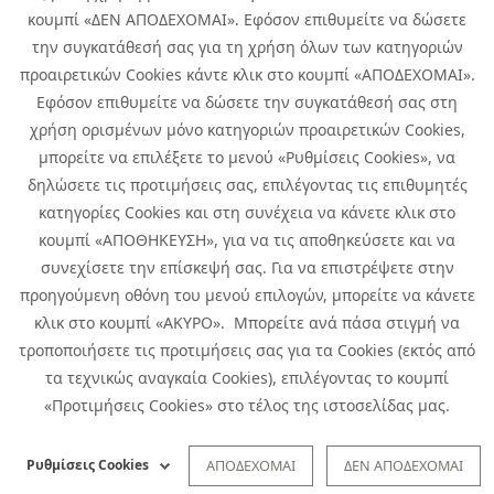
κουμπί «ΔΕΝ ΑΠΟΔΕΧΟΜΑΙ». Εφόσον επιθυμείτε να δώσετε
την συγκατάθεσή σας για τη χρήση όλων των κατηγοριών
προαιρετικών Cookies κάντε κλικ στο κουμπί «ΑΠΟΔΕΧΟΜΑΙ».
Εφόσον επιθυμείτε να δώσετε την συγκατάθεσή σας στη
χρήση ορισμένων μόνο κατηγοριών προαιρετικών Cookies,
μπορείτε να επιλέξετε το μενού «Ρυθμίσεις Cookies», να
δηλώσετε τις προτιμήσεις σας, επιλέγοντας τις επιθυμητές
κατηγορίες Cookies και στη συνέχεια να κάνετε κλικ στο
κουμπί «ΑΠΟΘΗΚΕΥΣΗ», για να τις αποθηκεύσετε και να
συνεχίσετε την επίσκεψή σας. Για να επιστρέψετε στην
προηγούμενη οθόνη του μενού επιλογών, μπορείτε να κάνετε
Copyright © 2026 Infoquest.gr Με επιφύλαξη κάθε νόμιμου δικαιώματος.
κλικ στο κουμπί «ΑΚΥΡΟ». Μπορείτε ανά πάσα στιγμή να
τροποποιήσετε τις προτιμήσεις σας για τα Cookies (εκτός από
Πολιτική Cookies
Προτιμήσεις Cookies
|
Όροι Χρήσης
τα τεχνικώς αναγκαία Cookies), επιλέγοντας το κουμπί
Πολιτική Απορρήτου: Για να ενημερωθείτε σχετικά με την επεξεργασία
προσωπικών δεδομένων πατήστε
εδώ
.
«Προτιμήσεις Cookies» στο τέλος της ιστοσελίδας μας.
Ειδική Δήλωση CCTV
|
Ειδική Δήλωση Απορρήτου Υποβολής
Αναφορών
Ρυθμίσεις Cookies
ΑΠΟΔΕΧΟΜΑΙ
ΔΕΝ ΑΠΟΔΕΧΟΜΑΙ