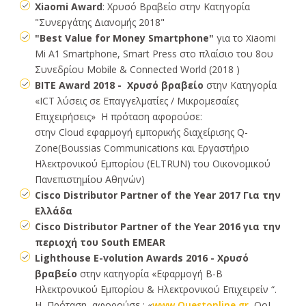
Xiaomi Award
: Χρυσό Βραβείο στην Κατηγορία
"Συνεργάτης Διανομής 2018"
"Best Value for Money Smartphone"
για το Xiaomi
Mi A1 Smartphone, Smart Press στο πλαίσιο του 8ου
Συνεδρίου Mobile & Connected World (2018 )
ΒΙΤΕ Award 2018 - Χρυσό βραβείο
στην Κατηγορία
«ICT λύσεις σε Επαγγελματίες / Μικρομεσαίες
Επιχειρήσεις» Η πρόταση αφορούσε:
στην Cloud εφαρμογή εμπορικής διαχείρισης Q-
Zone(Boussias Communications και Εργαστήριο
Ηλεκτρονικού Εμπορίου (ELTRUN) του Οικονομικού
Πανεπιστημίου Αθηνών)
Cisco Distributor Partner of the Year 2017 Για την
Ελλάδα
Cisco Distributor Partner of the Year 2016 για την
περιοχή του South EMEAR
Lighthouse E-volution Awards 2016 - Χρυσό
βραβείο
στην κατηγορία «Εφαρμογή Β-Β
Ηλεκτρονικού Εμπορίου & Ηλεκτρονικού Επιχειρείν “.
Η Πρόταση αφορούσε : «
www.Questonline.gr
, QoL