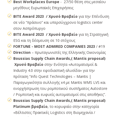
Best Workplaces Europe
- 27/50 θέση στις μεσαίου
μεγέθους Ευρωπαϊκές Επιχειρήσεις
BITE Award 2023 / Χρυσό Βραβείο
για την Επένδυση
σε νέο “πράσινο” και υπερσύγχρονο logistics center
στον Ασπρόπυργο
BITE Award 2023 / Χρυσό Βραβείο
για τη Στρατηγική
ESG και τη δέσμευση σε 10 στόχους
FORTUNE - MOST ADMIRED COMPANIES 2023
/ #19
Direction
– πρωταγωνιστές της Ελληνικής Οικονομίας
Boussias Supply Chain Awards,( Mantis proposal)
Χρυσό Βραβείο
στην Ενότητα «Αυτοματισμοί &
Industry 4.0 στην εφοδιαστική αλυσίδα» για την
πρόταση “Info Quest Technologies – Mantis |
Παραγωγικότητα συλλογής x4 με Mantis WMS LVS και
ενορχήστρωση του ρομποτικού συστήματος Autostore
/ Ρομποτική και ευφυείς αυτοματισμοί στις αποθήκες”.
Boussias Supply Chain Awards,( Mantis proposal)
Platinum βραβείο
, το κορυφαίο στην κατηγορία
«Βέλτιστες Πρακτικές Logistics στη Βιομηχανία /