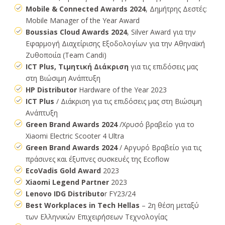
Mobile & Connected Awards 2024
, Δημήτρης Δεστές:
Mobile Manager of the Year Award
Boussias Cloud Awards 2024
, Silver Award για την
Εφαρμογή Διαχείρισης Εξοδολογίων για την Αθηναϊκή
Ζυθοποιία (Team Candi)
ICT Plus, Τιμητική Διάκριση
για τις επιδόσεις μας
στη Βιώσιμη Ανάπτυξη
HP Distributor
Hardware of the Year 2023
ICT Plus
/ Διάκριση για τις επιδόσεις μας στη Βιώσιμη
Ανάπτυξη
Green Brand Awards 2024
/Χρυσό βραβείο για το
Χiaomi Electric Scooter 4 Ultra
Green Brand Awards 2024
/ Αργυρό Βραβείο για τις
πράσινες και έξυπνες συσκευές της Ecoflow
EcoVadis Gold Award
2023
Xiaomi Legend Partner
2023
Lenovo IDG Distributo
r FY23/24
Best Workplaces in Tech Hellas
– 2η θέση μεταξύ
των Ελληνικών Επιχειρήσεων Τεχνολογίας