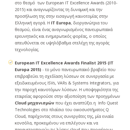
στο θεσμό των European IT Excellence Awards (2010-
2015) και αναγνωρίζοντας τη δυναμική και την
προσήλωση της στην εισαγωγή καινοτομίας στην
Ελληνική αγορά. Η
ΙΤ Europa
, διοργανώτρια του
θεσμού, είναι ένας αναγνωρισμένος πανευρωπαϊκά
ερευνητικός και ενημερωτικός φορέας, ο οποίος
απευθύνεται σε υψηλόβαθμα στελέχη της αγοράς
τεχνολογίας.
European IT Excellence Awards Finalist 2015 (IT
Europa 2015)
- το μόνο πανευρωπαϊκό βραβείο που
επιβραβεύει τη σχεδίαση λύσεων σε συνεργασία με
εξειδικευμένους ISVs, VARs & Systems Integrators, για
την παροχή καινοτόμων λύσεων. Η υποψηφιότητα της
εταιρείας αφορούσε στην αξιοποίηση των προηγμένων
Cloud μηχανισμών
που έχει αναπτύξει η Info Quest
Technologies στο πλαίσιο του οικοσυστήματος Q
Cloud, παρέχοντας στους συνεργάτες της, μία ενιαία
κονσόλα, προκειμένου να επιλέγουν και να
παραμετροποιούν τις λύσεις cloud που προφέρουν