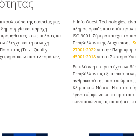
ιότητας
ι κουλτούρα της εταιρείας μας,
Η Info Quest Technologies, είνα
η δημιουργία και παροχή
πληροφορικής που απέκτησαν τ
 προμηθευτές, τους πελάτες και
ISO 9001. Σήμερα κατέχει το πι
τον έλεγχο και τη συνεχή
Περιβαλλοντικής Διαχείρισης
IS
οιότητας (Total Quality
27001:2022
για την Πληροφορια
χειρηματικών αποτελεσμάτων,
45001:2018
για το Σύστημα Υγεί
Επιπλέον η εταιρεία έχει αναθ
Περιβάλλοντος εξωτερικό συνε
ανθρακικού της αποτυπώματος ,
Κλιματικού Νόμου. Η πιστοποίησ
έγινε σύμφωνα με το πρότυπο
ικανοποιώντας τις απαιτήσεις τ