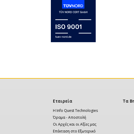
Κεντρική
Εταιρεία
Τα B
πλοήγηση
Η Info Quest Technologies
Όραμα - Αποστολή
Οι Αρχές και οι Αξίες μας
Επέκταση στο Εξωτερικό