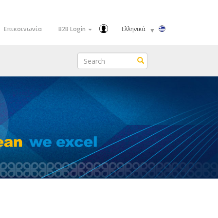
Select
Επικοινωνία
B2B Login
your
language
Search
Search