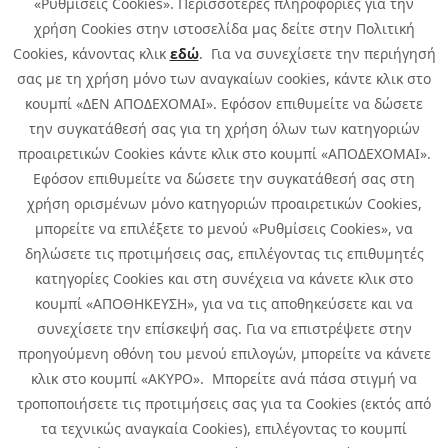
«Ρυθμίσεις Cookies». Περισσότερες πληροφορίες για την
χρήση Cookies στην ιστοσελίδα μας δείτε στην Πολιτική
Cookies, κάνοντας κλικ
εδώ
. Για να συνεχίσετε την περιήγησή
σας με τη χρήση μόνο των αναγκαίων cookies, κάντε κλικ στο
κουμπί «ΔΕΝ ΑΠΟΔΕΧΟΜΑΙ». Εφόσον επιθυμείτε να δώσετε
την συγκατάθεσή σας για τη χρήση όλων των κατηγοριών
προαιρετικών Cookies κάντε κλικ στο κουμπί «ΑΠΟΔΕΧΟΜΑΙ».
Εφόσον επιθυμείτε να δώσετε την συγκατάθεσή σας στη
χρήση ορισμένων μόνο κατηγοριών προαιρετικών Cookies,
μπορείτε να επιλέξετε το μενού «Ρυθμίσεις Cookies», να
δηλώσετε τις προτιμήσεις σας, επιλέγοντας τις επιθυμητές
κατηγορίες Cookies και στη συνέχεια να κάνετε κλικ στο
κουμπί «ΑΠΟΘΗΚΕΥΣΗ», για να τις αποθηκεύσετε και να
συνεχίσετε την επίσκεψή σας. Για να επιστρέψετε στην
προηγούμενη οθόνη του μενού επιλογών, μπορείτε να κάνετε
Copyright © 2026 Infoquest.gr Με επιφύλαξη κάθε νόμιμου δικαιώματος.
κλικ στο κουμπί «ΑΚΥΡΟ». Μπορείτε ανά πάσα στιγμή να
τροποποιήσετε τις προτιμήσεις σας για τα Cookies (εκτός από
Πολιτική Cookies
Προτιμήσεις Cookies
|
Όροι Χρήσης
τα τεχνικώς αναγκαία Cookies), επιλέγοντας το κουμπί
Πολιτική Απορρήτου: Για να ενημερωθείτε σχετικά με την επεξεργασία