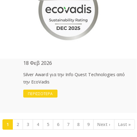
18 Φεβ 2026
Silver Award για την Info Quest Technologies από
την EcoVadis
ΠΕΡΙΣΣΟΤΕΡΑ
Σελιδοποίηση
Τρέχουσα
1
Σελίδα
2
Σελίδα
3
Σελίδα
4
Σελίδα
5
Σελίδα
6
Σελίδα
7
Σελίδα
8
Σελίδα
9
Next
Next ›
Last
Last »
σελίδα
page
page