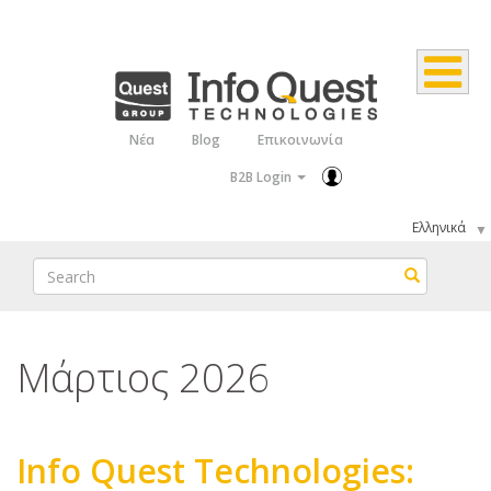
Παράκαμψη
προς
το
κυρίως
Νέα
Blog
Επικοινωνία
Top
περιεχόμενο
B2B Login
Menu
Select
your
Search
Search
language
Μάρτιος 2026
Info Quest Technologies: