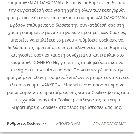
κουμπί «ΔΕΝ ΑΠΟΔΕΧΟΜΑΙ». Εφόσον επιθυμείτε να δώσετε
την συγκατάθεσή σας για τη χρήση όλων των κατηγοριών
προαιρετικών Cookies κάντε κλικ στο κουμπί «ΑΠΟΔΕΧΟΜΑΙ».
Εφόσον επιθυμείτε να δώσετε την συγκατάθεσή σας στη
χρήση ορισμένων μόνο κατηγοριών προαιρετικών Cookies,
μπορείτε να επιλέξετε το μενού «Ρυθμίσεις Cookies», να
δηλώσετε τις προτιμήσεις σας, επιλέγοντας τις επιθυμητές
κατηγορίες Cookies και στη συνέχεια να κάνετε κλικ στο
κουμπί «ΑΠΟΘΗΚΕΥΣΗ», για να τις αποθηκεύσετε και να
συνεχίσετε την επίσκεψή σας. Για να επιστρέψετε στην
προηγούμενη οθόνη του μενού επιλογών, μπορείτε να κάνετε
Copyright © 2026 Infoquest.gr Με επιφύλαξη κάθε νόμιμου δικαιώματος.
κλικ στο κουμπί «ΑΚΥΡΟ». Μπορείτε ανά πάσα στιγμή να
τροποποιήσετε τις προτιμήσεις σας για τα Cookies (εκτός από
Πολιτική Cookies
Προτιμήσεις Cookies
|
Όροι Χρήσης
τα τεχνικώς αναγκαία Cookies), επιλέγοντας το κουμπί
Πολιτική Απορρήτου: Για να ενημερωθείτε σχετικά με την επεξεργασία
προσωπικών δεδομένων πατήστε
εδώ
.
«Προτιμήσεις Cookies» στο τέλος της ιστοσελίδας μας.
Ειδική Δήλωση CCTV
|
Ειδική Δήλωση Απορρήτου Υποβολής
Αναφορών
Ρυθμίσεις Cookies
ΑΠΟΔΕΧΟΜΑΙ
ΔΕΝ ΑΠΟΔΕΧΟΜΑΙ