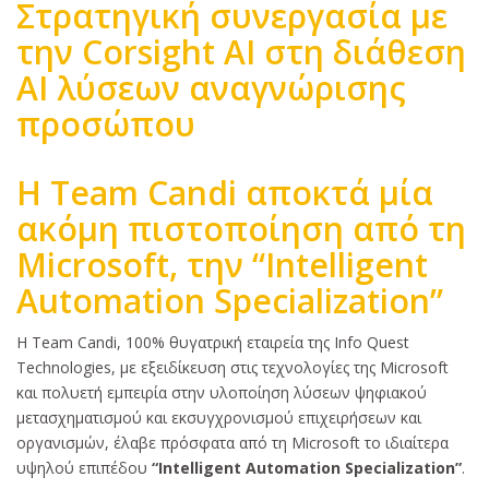
Στρατηγική συνεργασία με
την Corsight AI στη διάθεση
ΑΙ λύσεων αναγνώρισης
προσώπου
Κυρίως
H Team Candi αποκτά μία
κείμενο
ακόμη πιστοποίηση από τη
Microsoft, την “Intelligent
Automation Specialization”
Κυρίως
Η Team Candi, 100% θυγατρική εταιρεία της Info Quest
κείμενο
Technologies, με εξειδίκευση στις τεχνολογίες της Microsoft
και πολυετή εμπειρία στην υλοποίηση λύσεων ψηφιακού
μετασχηματισμού και εκσυγχρονισμού επιχειρήσεων και
οργανισμών, έλαβε πρόσφατα από τη Microsoft το ιδιαίτερα
υψηλού επιπέδου
“Intelligent Automation Specialization”
.