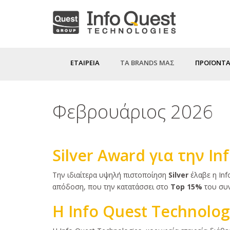
Παράκαμψη
προς
το
κυρίως
ΕΤΑΙΡΕΙΑ
ΤΑ BRANDS ΜΑΣ
ΠΡΟΪΟΝΤΑ
περιεχόμενο
Φεβρουάριος 2026
Silver Award για την I
Κυρίως
Tην ιδιαίτερα υψηλή πιστοποίηση
Silver
έλαβε η Inf
κείμενο
απόδοση, που την κατατάσσει στο
Τοp 15%
του συν
Η Info Quest Technolog