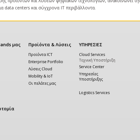
εσης προϊόντων και λύσεων ψηφιακών τεχνολογιών, ανακοινώνει την 
data centers και σύγχρονα IT περιβάλλοντα.
rands μας
Προϊόντα & Λύσεις
ΥΠΗΡΕΣΙΕΣ
Προϊόντα ICT
Cloud Services
Τεχνική Υποστήριξη
Enterprise Portfolio
Service Center
Λύσεις Cloud
Υπηρεσίες
Mobility & IoT
Υποστήριξης
Οι πελάτες μας
Logistics Services
οτομία