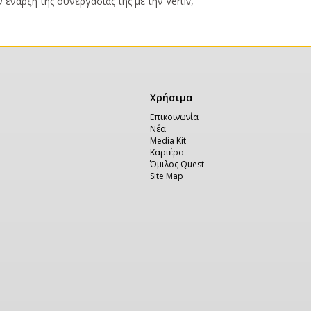
έναρξη της συνεργασίας της με την Vertiv,
Χρήσιμα
Χρήσιμα
Επικοινωνία
Νέα
Media Kit
Καριέρα
Όμιλος Quest
Site Map