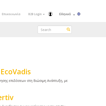
Select
Επικοινωνία
B2B Login
your
language
Search
Search
 EcoVadis
γησης επιδόσεων στη Βιώσιμη Ανάπτυξη, με
rtiv