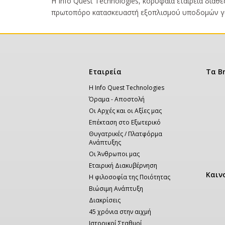
Κυρίως
Η Info Quest Technologies, κορυφαία εταιρεία διάθ
κείμενο
πρωτοπόρο κατασκευαστή εξοπλισμού υποδομών για 
Κεντρική
Εταιρεία
Τα B
πλοήγηση
Η Info Quest Technologies
Όραμα - Αποστολή
Οι Αρχές και οι Αξίες μας
Επέκταση στο Εξωτερικό
Θυγατρικές / Πλατφόρμα
Ανάπτυξης
Οι Άνθρωποι μας
Εταιρική Διακυβέρνηση
Καιν
Η φιλοσοφία της Ποιότητας
Βιώσιμη Ανάπτυξη
Διακρίσεις
45 χρόνια στην αιχμή
Ιστορικοί Σταθμοί