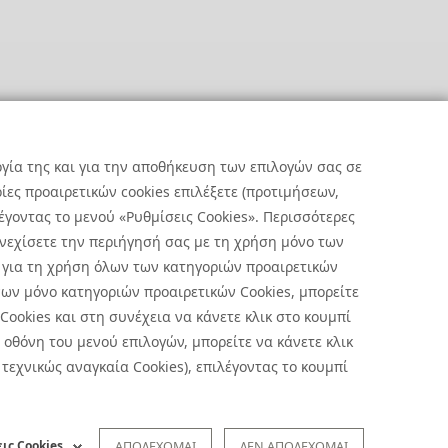
ργία της και για την αποθήκευση των επιλογών σας σε
ες προαιρετικών cookies επιλέξετε (προτιμήσεων,
έγοντας το μενού «Ρυθμίσεις Cookies». Περισσότερες
υνεχίσετε την περιήγησή σας με τη χρήση μόνο των
 για τη χρήση όλων των κατηγοριών προαιρετικών
ων μόνο κατηγοριών προαιρετικών Cookies, μπορείτε
 Cookies και στη συνέχεια να κάνετε κλικ στο κουμπί
οθόνη του μενού επιλογών, μπορείτε να κάνετε κλικ
ήσεις Cookies
|
Όροι Χρήσης
τεχνικώς αναγκαία Cookies), επιλέγοντας το κουμπί
 με την επεξεργασία προσωπικών δεδομένων πατήστε
εδώ
.
ήλωση Απορρήτου Υποβολής Αναφορών
ις Cookies
ΑΠΟΔΕΧΟΜΑΙ
ΔΕΝ ΑΠΟΔΕΧΟΜΑΙ