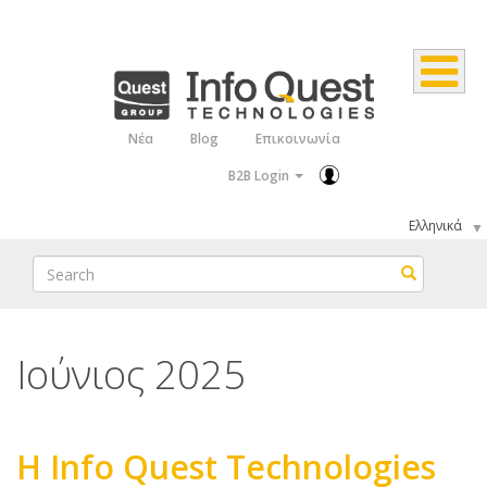
Παράκαμψη
προς
το
κυρίως
Νέα
Blog
Επικοινωνία
Top
περιεχόμενο
B2B Login
Menu
Select
your
Search
Search
language
Ιούνιος 2025
Η Info Quest Technologies