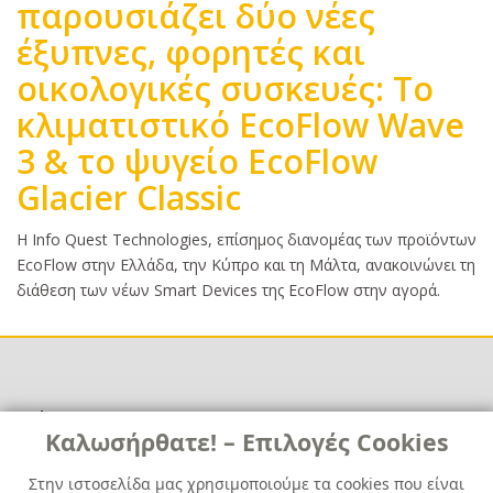
παρουσιάζει δύο νέες
έξυπνες, φορητές και
οικολογικές συσκευές: Το
κλιματιστικό EcoFlow Wave
3 & το ψυγείο EcoFlow
Glacier Classic
Κυρίως
Η Info Quest Technologies, επίσημος διανομέας των προϊόντων
κείμενο
EcoFlow στην Ελλάδα, την Κύπρο και τη Μάλτα, ανακοινώνει τη
διάθεση των νέων Smart Devices της EcoFlow στην αγορά.
Χρήσιμα
Χρήσιμα
Καλωσήρθατε! – Επιλογές Cookies
Επικοινωνία
Νέα
Στην ιστοσελίδα μας χρησιμοποιούμε τα cookies που είναι
Media Kit