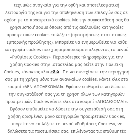
Καριέρα
τεχνικώς αναγκαία για την ορθή και αποτελεσματική
Όμιλος Quest
λειτουργία της και για την αποθήκευση των επιλογών σας σε
Site Map
σχέση με τα προαιρετικά cookies. Με την συγκατάθεσή σας θα
χρησιμοποιήσουμε όποιες από τις ακόλουθες κατηγορίες
προαιρετικών cookies επιλέξετε (προτιμήσεων, στατιστικών,
εμπορικής προώθησης). Μπορείτε να ενημερωθείτε για κάθε
κατηγορία cookies που χρησιμοποιούμε επιλέγοντας το μενού
«Ρυθμίσεις Cookies». Περισσότερες πληροφορίες για την
χρήση Cookies στην ιστοσελίδα μας δείτε στην Πολιτική
Cookies, κάνοντας κλικ
εδώ
. Για να συνεχίσετε την περιήγησή
σας με τη χρήση μόνο των αναγκαίων cookies, κάντε κλικ στο
κουμπί «ΔΕΝ ΑΠΟΔΕΧΟΜΑΙ». Εφόσον επιθυμείτε να δώσετε
την συγκατάθεσή σας για τη χρήση όλων των κατηγοριών
προαιρετικών Cookies κάντε κλικ στο κουμπί «ΑΠΟΔΕΧΟΜΑΙ».
Εφόσον επιθυμείτε να δώσετε την συγκατάθεσή σας στη
χρήση ορισμένων μόνο κατηγοριών προαιρετικών Cookies,
μπορείτε να επιλέξετε το μενού «Ρυθμίσεις Cookies», να
δηλώσετε τις προτιμήσεις σας, επιλέγοντας τις επιθυμητές