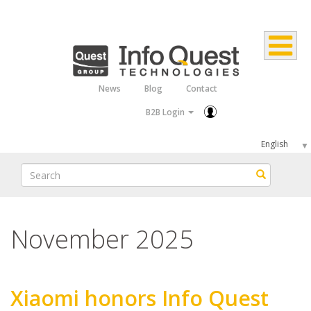
Skip
to
main
content
News
Blog
Contact
Top
B2B Login
Menu
Select
your
Search
Search
language
November 2025
Xiaomi honors Info Quest