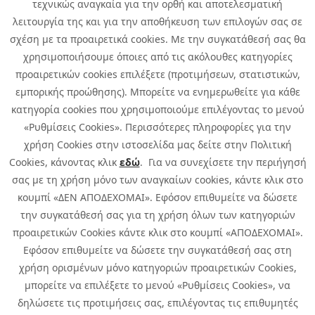
τεχνικώς αναγκαία για την ορθή και αποτελεσματική
Career
Quest Group
λειτουργία της και για την αποθήκευση των επιλογών σας σε
Site Map
σχέση με τα προαιρετικά cookies. Με την συγκατάθεσή σας θα
χρησιμοποιήσουμε όποιες από τις ακόλουθες κατηγορίες
προαιρετικών cookies επιλέξετε (προτιμήσεων, στατιστικών,
εμπορικής προώθησης). Μπορείτε να ενημερωθείτε για κάθε
κατηγορία cookies που χρησιμοποιούμε επιλέγοντας το μενού
«Ρυθμίσεις Cookies». Περισσότερες πληροφορίες για την
χρήση Cookies στην ιστοσελίδα μας δείτε στην Πολιτική
Cookies, κάνοντας κλικ
εδώ
. Για να συνεχίσετε την περιήγησή
σας με τη χρήση μόνο των αναγκαίων cookies, κάντε κλικ στο
κουμπί «ΔΕΝ ΑΠΟΔΕΧΟΜΑΙ». Εφόσον επιθυμείτε να δώσετε
την συγκατάθεσή σας για τη χρήση όλων των κατηγοριών
προαιρετικών Cookies κάντε κλικ στο κουμπί «ΑΠΟΔΕΧΟΜΑΙ».
Εφόσον επιθυμείτε να δώσετε την συγκατάθεσή σας στη
χρήση ορισμένων μόνο κατηγοριών προαιρετικών Cookies,
μπορείτε να επιλέξετε το μενού «Ρυθμίσεις Cookies», να
δηλώσετε τις προτιμήσεις σας, επιλέγοντας τις επιθυμητές