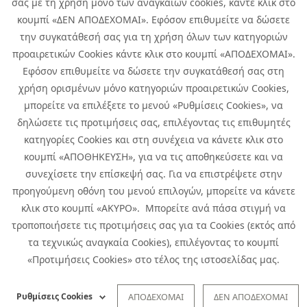
σας με τη χρήση μόνο των αναγκαίων cookies, κάντε κλικ στο
κουμπί «ΔΕΝ ΑΠΟΔΕΧΟΜΑΙ». Εφόσον επιθυμείτε να δώσετε
την συγκατάθεσή σας για τη χρήση όλων των κατηγοριών
προαιρετικών Cookies κάντε κλικ στο κουμπί «ΑΠΟΔΕΧΟΜΑΙ».
Εφόσον επιθυμείτε να δώσετε την συγκατάθεσή σας στη
χρήση ορισμένων μόνο κατηγοριών προαιρετικών Cookies,
μπορείτε να επιλέξετε το μενού «Ρυθμίσεις Cookies», να
δηλώσετε τις προτιμήσεις σας, επιλέγοντας τις επιθυμητές
κατηγορίες Cookies και στη συνέχεια να κάνετε κλικ στο
κουμπί «ΑΠΟΘΗΚΕΥΣΗ», για να τις αποθηκεύσετε και να
συνεχίσετε την επίσκεψή σας. Για να επιστρέψετε στην
προηγούμενη οθόνη του μενού επιλογών, μπορείτε να κάνετε
Copyright © 2026 Infoquest.gr All Rights Reserved.
κλικ στο κουμπί «ΑΚΥΡΟ». Μπορείτε ανά πάσα στιγμή να
τροποποιήσετε τις προτιμήσεις σας για τα Cookies (εκτός από
Cookies Policy
Cookies Preferences
|
Terms of Use
τα τεχνικώς αναγκαία Cookies), επιλέγοντας το κουμπί
Privacy Policy: To learn more about the processing of personal data
«Προτιμήσεις Cookies» στο τέλος της ιστοσελίδας μας.
click
here
.
CCTV Privacy Policy
|
Specific Privacy Notice of Incident Reporting
Ρυθμίσεις Cookies
ΑΠΟΔΕΧΟΜΑΙ
ΔΕΝ ΑΠΟΔΕΧΟΜΑΙ