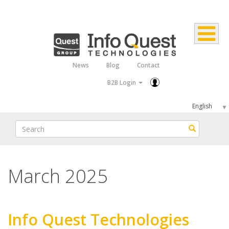
Skip
to
main
content
News
Blog
Contact
Top
B2B Login
Menu
Select
your
Search
Search
language
March 2025
Info Quest Technologies