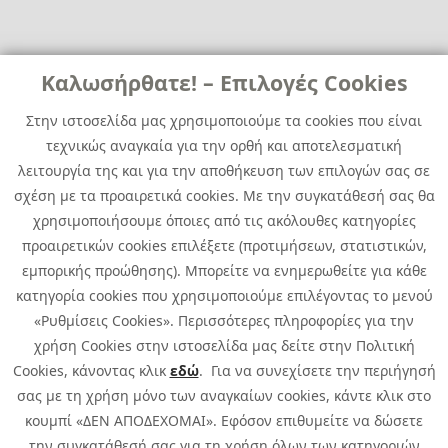
Links
Καλωσήρθατε! – Επιλογές Cookies
Χρήσιμα
Contact
News
Στην ιστοσελίδα μας χρησιμοποιούμε τα cookies που είναι
Media Kit
τεχνικώς αναγκαία για την ορθή και αποτελεσματική
Career
Quest Group
λειτουργία της και για την αποθήκευση των επιλογών σας σε
Site Map
σχέση με τα προαιρετικά cookies. Με την συγκατάθεσή σας θα
χρησιμοποιήσουμε όποιες από τις ακόλουθες κατηγορίες
προαιρετικών cookies επιλέξετε (προτιμήσεων, στατιστικών,
εμπορικής προώθησης). Μπορείτε να ενημερωθείτε για κάθε
κατηγορία cookies που χρησιμοποιούμε επιλέγοντας το μενού
«Ρυθμίσεις Cookies». Περισσότερες πληροφορίες για την
χρήση Cookies στην ιστοσελίδα μας δείτε στην Πολιτική
Cookies, κάνοντας κλικ
εδώ
. Για να συνεχίσετε την περιήγησή
σας με τη χρήση μόνο των αναγκαίων cookies, κάντε κλικ στο
κουμπί «ΔΕΝ ΑΠΟΔΕΧΟΜΑΙ». Εφόσον επιθυμείτε να δώσετε
την συγκατάθεσή σας για τη χρήση όλων των κατηγοριών