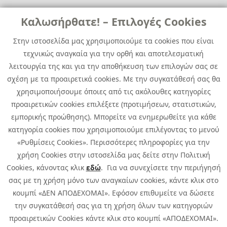
Links
Καλωσήρθατε! – Επιλογές Cookies
Χρήσιμα
Contact
News
Στην ιστοσελίδα μας χρησιμοποιούμε τα cookies που είναι
Media Kit
τεχνικώς αναγκαία για την ορθή και αποτελεσματική
Career
Quest Group
λειτουργία της και για την αποθήκευση των επιλογών σας σε
Site Map
σχέση με τα προαιρετικά cookies. Με την συγκατάθεσή σας θα
χρησιμοποιήσουμε όποιες από τις ακόλουθες κατηγορίες
προαιρετικών cookies επιλέξετε (προτιμήσεων, στατιστικών,
εμπορικής προώθησης). Μπορείτε να ενημερωθείτε για κάθε
κατηγορία cookies που χρησιμοποιούμε επιλέγοντας το μενού
«Ρυθμίσεις Cookies». Περισσότερες πληροφορίες για την
χρήση Cookies στην ιστοσελίδα μας δείτε στην Πολιτική
Cookies, κάνοντας κλικ
εδώ
. Για να συνεχίσετε την περιήγησή
σας με τη χρήση μόνο των αναγκαίων cookies, κάντε κλικ στο
κουμπί «ΔΕΝ ΑΠΟΔΕΧΟΜΑΙ». Εφόσον επιθυμείτε να δώσετε
την συγκατάθεσή σας για τη χρήση όλων των κατηγοριών
προαιρετικών Cookies κάντε κλικ στο κουμπί «ΑΠΟΔΕΧΟΜΑΙ».