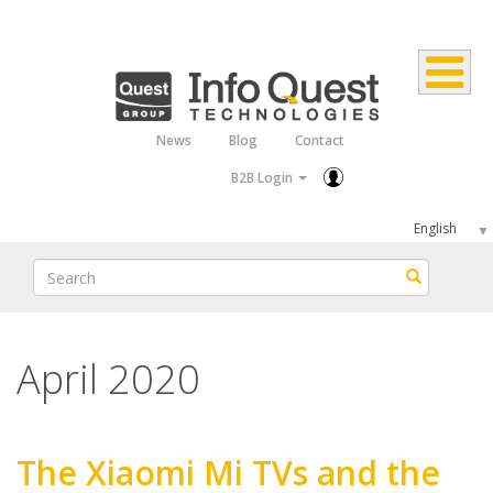
Skip
to
main
content
News
Blog
Contact
Top
B2B Login
Menu
Select
your
Search
Search
language
April 2020
The Xiaomi Mi TVs and the