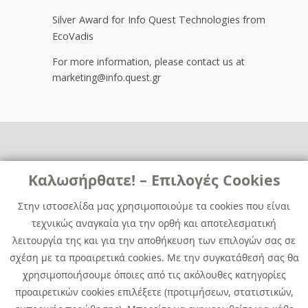
Silver Award for Info Quest Technologies from
EcoVadis
For more information, please contact us at
marketing@info.quest.gr
Links
Καλωσήρθατε! – Επιλογές Cookies
Χρήσιμα
Contact
News
Στην ιστοσελίδα μας χρησιμοποιούμε τα cookies που είναι
Media Kit
τεχνικώς αναγκαία για την ορθή και αποτελεσματική
Career
Quest Group
λειτουργία της και για την αποθήκευση των επιλογών σας σε
Site Map
σχέση με τα προαιρετικά cookies. Με την συγκατάθεσή σας θα
χρησιμοποιήσουμε όποιες από τις ακόλουθες κατηγορίες
προαιρετικών cookies επιλέξετε (προτιμήσεων, στατιστικών,