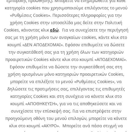
εμπορικής προώθησης). Μπορείτε να ενημερωθείτε για κάθε
κατηγορία cookies που χρησιμοποιούμε επιλέγοντας το μενού
«Ρυθμίσεις Cookies». Περισσότερες πληροφορίες για την
χρήση Cookies στην ιστοσελίδα μας δείτε στην Πολιτική
Cookies, κάνοντας κλικ
εδώ
. Για να συνεχίσετε την περιήγησή
σας με τη χρήση μόνο των αναγκαίων cookies, κάντε κλικ στο
κουμπί «ΔΕΝ ΑΠΟΔΕΧΟΜΑΙ». Εφόσον επιθυμείτε να δώσετε
την συγκατάθεσή σας για τη χρήση όλων των κατηγοριών
προαιρετικών Cookies κάντε κλικ στο κουμπί «ΑΠΟΔΕΧΟΜΑΙ».
Εφόσον επιθυμείτε να δώσετε την συγκατάθεσή σας στη
χρήση ορισμένων μόνο κατηγοριών προαιρετικών Cookies,
μπορείτε να επιλέξετε το μενού «Ρυθμίσεις Cookies», να
δηλώσετε τις προτιμήσεις σας, επιλέγοντας τις επιθυμητές
κατηγορίες Cookies και στη συνέχεια να κάνετε κλικ στο
κουμπί «ΑΠΟΘΗΚΕΥΣΗ», για να τις αποθηκεύσετε και να
συνεχίσετε την επίσκεψή σας. Για να επιστρέψετε στην
προηγούμενη οθόνη του μενού επιλογών, μπορείτε να κάνετε
Copyright © 2026 Infoquest.gr All Rights Reserved.
κλικ στο κουμπί «ΑΚΥΡΟ». Μπορείτε ανά πάσα στιγμή να