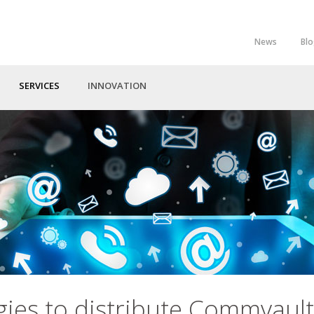
News
Bl
Top
Menu
SERVICES
INNOVATION
gies to distribute Commvault