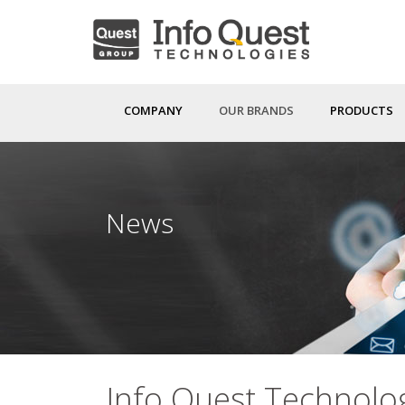
Skip
to
main
content
COMPANY
OUR BRANDS
PRODUCTS
News
Info Quest Technolo