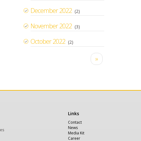
December 2022
(2)
November 2022
(3)
October 2022
(2)
Pagination
Next
››
page
Links
Χρήσιμα
Contact
News
ces
Media Kit
Career