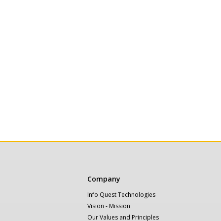
Κεντρική
Company
πλοήγηση
Info Quest Technologies
Vision - Mission
Our Values and Principles