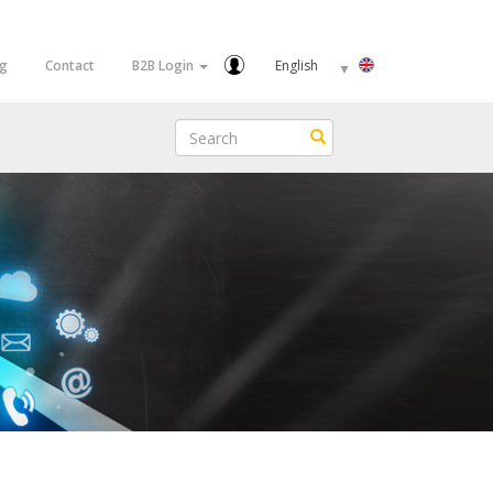
Select
og
Contact
B2B Login
your
language
Search
Search