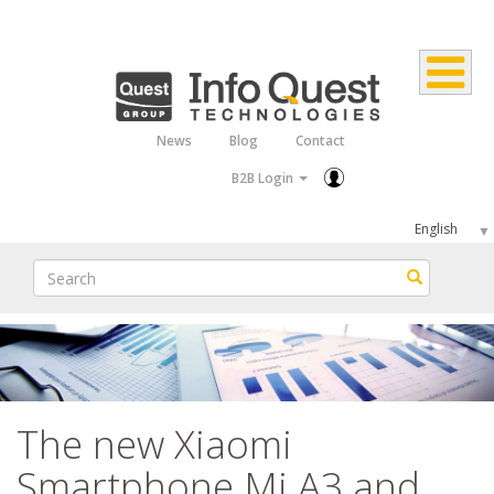
Skip
to
main
content
News
Blog
Contact
Top
B2B Login
Menu
Select
your
Search
Search
language
The new Xiaomi
Smartphone Mi A3 and