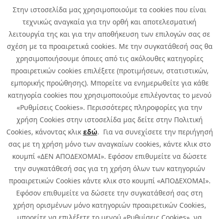
News
Στην ιστοσελίδα μας χρησιμοποιούμε τα cookies που είναι
Media Kit
τεχνικώς αναγκαία για την ορθή και αποτελεσματική
Career
Quest Group
λειτουργία της και για την αποθήκευση των επιλογών σας σε
Site Map
σχέση με τα προαιρετικά cookies. Με την συγκατάθεσή σας θα
χρησιμοποιήσουμε όποιες από τις ακόλουθες κατηγορίες
προαιρετικών cookies επιλέξετε (προτιμήσεων, στατιστικών,
εμπορικής προώθησης). Μπορείτε να ενημερωθείτε για κάθε
κατηγορία cookies που χρησιμοποιούμε επιλέγοντας το μενού
«Ρυθμίσεις Cookies». Περισσότερες πληροφορίες για την
χρήση Cookies στην ιστοσελίδα μας δείτε στην Πολιτική
Cookies, κάνοντας κλικ
εδώ
. Για να συνεχίσετε την περιήγησή
σας με τη χρήση μόνο των αναγκαίων cookies, κάντε κλικ στο
κουμπί «ΔΕΝ ΑΠΟΔΕΧΟΜΑΙ». Εφόσον επιθυμείτε να δώσετε
την συγκατάθεσή σας για τη χρήση όλων των κατηγοριών
προαιρετικών Cookies κάντε κλικ στο κουμπί «ΑΠΟΔΕΧΟΜΑΙ».
Εφόσον επιθυμείτε να δώσετε την συγκατάθεσή σας στη
χρήση ορισμένων μόνο κατηγοριών προαιρετικών Cookies,
μπορείτε να επιλέξετε το μενού «Ρυθμίσεις Cookies», να