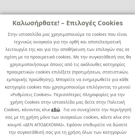
Links
Καλωσήρθατε! – Επιλογές Cookies
Χρήσιμα
Contact
News
Στην ιστοσελίδα μας χρησιμοποιούμε τα cookies που είναι
Media Kit
τεχνικώς αναγκαία για την ορθή και αποτελεσματική
Career
Quest Group
λειτουργία της και για την αποθήκευση των επιλογών σας σε
Site Map
σχέση με τα προαιρετικά cookies. Με την συγκατάθεσή σας θα
χρησιμοποιήσουμε όποιες από τις ακόλουθες κατηγορίες
προαιρετικών cookies επιλέξετε (προτιμήσεων, στατιστικών,
εμπορικής προώθησης). Μπορείτε να ενημερωθείτε για κάθε
κατηγορία cookies που χρησιμοποιούμε επιλέγοντας το μενού
«Ρυθμίσεις Cookies». Περισσότερες πληροφορίες για την
χρήση Cookies στην ιστοσελίδα μας δείτε στην Πολιτική
Cookies, κάνοντας κλικ
εδώ
. Για να συνεχίσετε την περιήγησή
σας με τη χρήση μόνο των αναγκαίων cookies, κάντε κλικ στο
κουμπί «ΔΕΝ ΑΠΟΔΕΧΟΜΑΙ». Εφόσον επιθυμείτε να δώσετε
την συγκατάθεσή σας για τη χρήση όλων των κατηγοριών