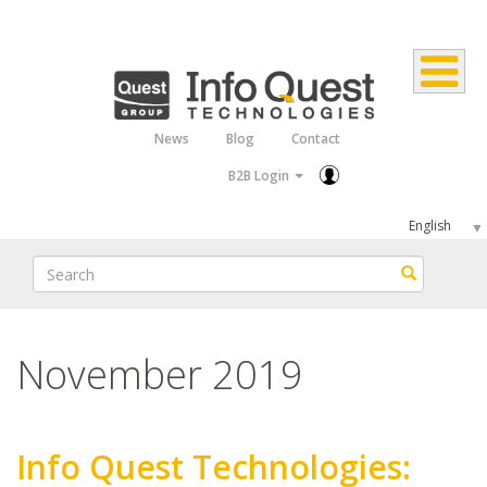
Skip
to
main
content
News
Blog
Contact
Top
B2B Login
Menu
Select
your
Search
Search
language
November 2019
Info Quest Technologies: