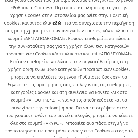
«Ρυθμίσεις Cookies». Περισσότερες πληροφορίες για την
χρήση Cookies στην ιστοσελίδα μας δείτε στην Πολιτική
Cookies, κάνοντας κλικ
εδώ
. Για να συνεχίσετε την περιήγησή
σας με τη χρήση μόνο των αναγκαίων cookies, κάντε κλικ στο
κουμπί «ΔΕΝ ΑΠΟΔΕΧΟΜΑΙ». Εφόσον επιθυμείτε να δώσετε
την συγκατάθεσή σας για τη χρήση όλων των κατηγοριών
προαιρετικών Cookies κάντε κλικ στο κουμπί «ΑΠΟΔΕΧΟΜΑΙ».
Εφόσον επιθυμείτε να δώσετε την συγκατάθεσή σας στη
χρήση ορισμένων μόνο κατηγοριών προαιρετικών Cookies,
μπορείτε να επιλέξετε το μενού «Ρυθμίσεις Cookies», να
δηλώσετε τις προτιμήσεις σας, επιλέγοντας τις επιθυμητές
κατηγορίες Cookies και στη συνέχεια να κάνετε κλικ στο
κουμπί «ΑΠΟΘΗΚΕΥΣΗ», για να τις αποθηκεύσετε και να
συνεχίσετε την επίσκεψή σας. Για να επιστρέψετε στην
προηγούμενη οθόνη του μενού επιλογών, μπορείτε να κάνετε
Copyright © 2026 Infoquest.gr Με επιφύλαξη κάθε νόμιμου δικαιώματος.
κλικ στο κουμπί «ΑΚΥΡΟ». Μπορείτε ανά πάσα στιγμή να
τροποποιήσετε τις προτιμήσεις σας για τα Cookies (εκτός από
Πολιτική Cookies
Προτιμήσεις Cookies
|
Όροι Χρήσης