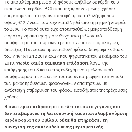
Τα αποτελέσματα μετά από φόρους ανήλθαν σε κέρδη €8,3
εκατ. έναντι κερδών €20 εκατ. της προηγούμενης χρήσης
επηρεασμένα από την αντιστροφή προκαταβολής φόρου
ύψους €12,7 εκατ. που είχε καταβληθεί από τη μητρική εταιρεία
το 2006. Το ποσό αυτό είχε αποτυπωθεί ως μακροπρόθεσμη
φορολογική απαίτηση για ενδεχόμενο μελλοντικό
συμψηφισμό του, σύμφωνα με τις ισχύουσες φορολογικές
διατάξεις. Η ανωτέρω προκαταβολή φόρου διαγράφηκε βάσει
του v.4646/12.12.2019 αρ.27 που ψηφίστηκε τον Δεκέμβριο του
2019,
χωρίς καμία ταμειακή επίδρ
αση
, λόγω της
κατάργησης του δικαιώματος ενδεχόμενου μελλοντικού
συμψηφισμού της και ως εκ τούτου αντιστράφηκε το κονδύλι
των μακροπρόθεσμων φορολογικών απαιτήσεων, με
αντίστοιχη επιβάρυνση του φόρου εισοδήματος της τρέχουσας
χρήσης.
Η ανωτέρω επίδραση αποτελεί έκτακτο γεγονός και
δεν επιβαρύνει τη λειτουργική και επαναλαμβανόμενη
κερδοφορία του Ομίλου, ούτε θα επηρεάσει τη
συνέχιση της ακολουθούμενης μερισματικής