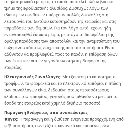
το ηλεκτρονικό εμπόριο, το οποίο αποτελεί πλέον βασικό
τμήμα της εφοδιαστικής αλυσίδας. Δυστυχώς λόγω των
ιδιαίτερων συνθηκών υπάρχουν πολλές δυσκολίες στη
λειτουργία του δικτύου καταστημάτων της εταιρείας και στις
παραδόσεις των δεμάτων. Για τον λόγο αυτό, έχουν ήδη
ενεργοποιηθεί έκτακτα μέτρα, με στόχο τη διασφάλιση της
ομαλής παράδοσης των αποστολών και την αντιμετώπιση του
αυξημένου κόστους διαχείρισης από τα καταστήματα. Είναι
αδύνατον να προβλεφθεί, προς το παρόν, η επίδραση όλων
των έκτακτων αυτών γεγονότων στην κερδοφορία της
εταιρείας.
Ηλεκτρονικές Συναλλαγές
: Με εξαίρεση τα καταστήματα
τροφίμων, τα φαρμακεία και το ηλεκτρονικό εμπόριο, η πτώση
των συναλλαγών είναι δεδομένη στους περισσότερους
κλάδους του εμπορίου, γεγονός που πιθανόν να μειώσει τα
έσοδα της εταιρείας κατά χαμηλό διψήφιο ποσοστό.
Παραγωγή Ενέργειας από ανανεώσιμες
πηγές:
H παραγωγή και η διάθεση ενέργειας προερχόμενη από
φ/β συστήματα, συνεχίζεται κανονικά και επομένως δεν