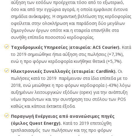
αύξηση των εσόδων προέρχεται τόσο από το εξωτερικό,
όσο και από την εγχώρια αγορά, η οποία εμφάνισε έντονα
σημάδια ανάκαμψης. Η σημαντική βελτίωση της κερδοφορίας
οφείλεται στην ολοκλήρωση και παράδοση δύο μεγάλων
ζημιογόνων έργων οπότε και η εταιρεία επανήλθε στα
συνήθη επίπεδα ποσοστού κερδοφορίας.
Ταχυδρομικές Υπηρεσίες
(
εταιρεία: ACS Courier).
Κατά
το 2019 σημειώθηκε ήπια αύξηση στις πωλήσεις (+7,3%),
ενώ η προ φόρων κερδοφορία κινήθηκε θετικά (+5,7%).
Ηλεκτρονικές Συναλλαγές
(εταιρεία: Cardlink).
Οι
πωλήσεις κατά το 2019 παρέμειναν στα ίδια επίπεδα με το
2018, ενώ μειώθηκε η προ φόρων κερδοφορία (-43%) λόγω
αυξημένων λειτουργικών εξόδων (opex) για την ανάπτυξη
νέων προιόντων και την συντήρηση του στόλου των POS
καθώς και κάποια έκτακτα έξοδα.
Παραγωγή Ενέργειας από ανανεώσιμες πηγές
(όμιλος Quest Energy).
Κατά το 2019 επετεύχθη
τριπλασιασμός των πωλήσεων και της προ φόρων