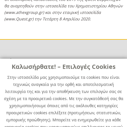
θα αναρτηθούν στην ιστοσελίδα του Χρηματιστηρίου Αθηνών
(
www
.
athexgroup
.
gr
) και στην εταιρική ιστοσελίδα
(
www
.
Quest
.
gr
) την Τετάρτη 8 Απριλίου 2020.
Χρήσιμα
Χρήσιμα
Καλωσήρθατε! – Επιλογές Cookies
Επικοινωνία
Νέα
Στην ιστοσελίδα μας χρησιμοποιούμε τα cookies που είναι
Media Kit
Καριέρα
τεχνικώς αναγκαία για την ορθή και αποτελεσματική
Όμιλος Quest
λειτουργία της και για την αποθήκευση των επιλογών σας σε
Site Map
σχέση με τα προαιρετικά cookies. Με την συγκατάθεσή σας θα
χρησιμοποιήσουμε όποιες από τις ακόλουθες κατηγορίες
προαιρετικών cookies επιλέξετε (προτιμήσεων, στατιστικών,
εμπορικής προώθησης). Μπορείτε να ενημερωθείτε για κάθε
κατηγορία cookies που χρησιμοποιούμε επιλέγοντας το μενού