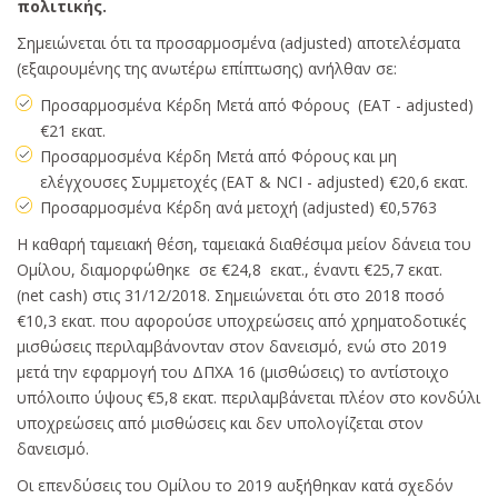
πολιτικής.
Σημειώνεται ότι τα προσαρμοσμένα (adjusted) αποτελέσματα
(εξαιρουμένης της ανωτέρω επίπτωσης) ανήλθαν σε:
Προσαρμοσμένα Κέρδη Μετά από Φόρους (ΕΑΤ - adjusted)
€21 εκατ.
Προσαρμοσμένα Κέρδη Μετά από Φόρους και μη
ελέγχουσες Συμμετοχές (ΕΑΤ & NCI - adjusted) €20,6 εκατ.
Προσαρμοσμένα Κέρδη ανά μετοχή (adjusted) €0,5763
Η καθαρή ταμειακή θέση, ταμειακά διαθέσιμα μείον δάνεια του
Ομίλου, διαμορφώθηκε σε €24,8 εκατ., έναντι €25,7 εκατ.
(net cash) στις 31/12/2018. Σημειώνεται ότι στο 2018 ποσό
€10,3 εκατ. που αφορούσε υποχρεώσεις από χρηματοδοτικές
μισθώσεις περιλαμβάνονταν στον δανεισμό, ενώ στo 2019
μετά την εφαρμογή του ΔΠΧΑ 16 (μισθώσεις) το αντίστοιχο
υπόλοιπο ύψους €5,8 εκατ. περιλαμβάνεται πλέον στο κονδύλι
υποχρεώσεις από μισθώσεις και δεν υπολογίζεται στον
δανεισμό.
Οι επενδύσεις του Ομίλου το 2019 αυξήθηκαν κατά σχεδόν