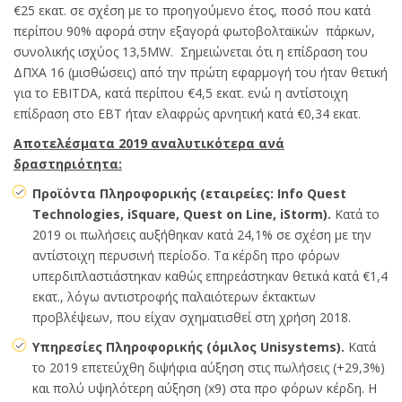
€25 εκατ. σε σχέση με το προηγούμενο έτος, ποσό που κατά
περίπου 90% αφορά στην εξαγορά φωτοβολταϊκών πάρκων,
συνολικής ισχύος 13,5MW. Σημειώνεται ότι η επίδραση του
ΔΠΧΑ 16 (μισθώσεις) από την πρώτη εφαρμογή του ήταν θετική
για το EBITDA, κατά περίπου €4,5 εκατ. ενώ η αντίστοιχη
επίδραση στο EBT ήταν ελαφρώς αρνητική κατά €0,34 εκατ.
Αποτελέσματα 2019 αναλυτικότερα ανά
δραστηριότητα:
Προϊόντα
Πληροφορικής
(
εταιρείες
: Info Quest
Technologies, iSquare, Quest on Line, iStorm).
Κατά το
2019 οι πωλήσεις αυξήθηκαν κατά 24,1% σε σχέση με την
αντίστοιχη περυσινή περίοδο. Τα κέρδη προ φόρων
υπερδιπλαστιάστηκαν καθώς επηρεάστηκαν θετικά κατά €1,4
εκατ., λόγω αντιστροφής παλαιότερων έκτακτων
προβλέψεων, που είχαν σχηματισθεί στη χρήση 2018.
Υπηρεσίες Πληροφορικής (όμιλος Unisystems).
Κατά
το 2019 επετεύχθη διψήφια αύξηση στις πωλήσεις (+29,3%)
και πολύ υψηλότερη αύξηση (x9) στα προ φόρων κέρδη. Η