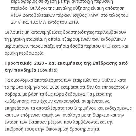
κερδοφορίας σε σχέση με την αντίστοιχη περυσινή
περίοδο. Οι λόγοι της μεγάλης αύξησης είναι η απόκτηση
νέων φωτοβολταϊκών πάρκων ισχύος 7ΜW στο τέλος του
2018 και 13,5MW εντός του 2019.
Οι λοιπές μη κατανεμηθείσες δραστηριότητες περιλαμβάνουν
τη μητρική εταιρεία, η οποία, εξαιρουμένων των ενδομιλικών
μερισμάτων, παρουσιάζει ετήσια έσοδα περίπου €1,3 εκατ. και
οριακή κερδοφορία.
Προοπτικές 2020 – και εκτιμήσεις της
E
πίδρασης από
την πανδημία (
Covid
19)
Τα οικονομικά αποτελέσματα των εταιρειών του Ομίλου κατά
το πρώτο τρίμηνο του 2020 εκτιμάται ότι δεν θα επηρεαστούν
σοβαρά, με βάση τα έως τώρα δεδομένα. Τα μέτρα της
κυβέρνησης, που έχουν ανακοινωθεί, αναμένεται να
επηρεάσουν τα αποτελέσματα του Β τριμήνου και ενδεχομένως
και των επόμενων τριμήνων, ανάλογα με τη διάρκεια και την
ένταση των έκτακτων μέτρων που λαμβάνονται και την
επίδρασή τους στην Οικονομική δραστηριότητα.