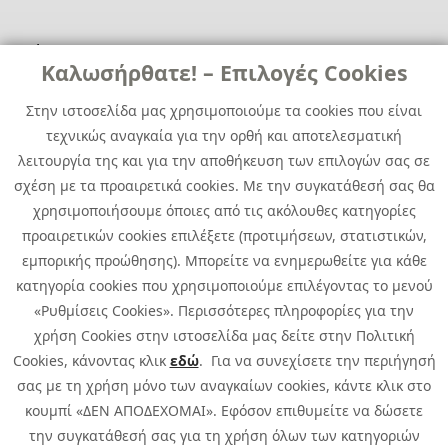
Χρήσιμα
Χρήσιμα
Καλωσήρθατε! – Επιλογές Cookies
Επικοινωνία
Νέα
Στην ιστοσελίδα μας χρησιμοποιούμε τα cookies που είναι
Media Kit
Καριέρα
τεχνικώς αναγκαία για την ορθή και αποτελεσματική
Όμιλος Quest
λειτουργία της και για την αποθήκευση των επιλογών σας σε
Site Map
σχέση με τα προαιρετικά cookies. Με την συγκατάθεσή σας θα
χρησιμοποιήσουμε όποιες από τις ακόλουθες κατηγορίες
προαιρετικών cookies επιλέξετε (προτιμήσεων, στατιστικών,
εμπορικής προώθησης). Μπορείτε να ενημερωθείτε για κάθε
κατηγορία cookies που χρησιμοποιούμε επιλέγοντας το μενού
«Ρυθμίσεις Cookies». Περισσότερες πληροφορίες για την
χρήση Cookies στην ιστοσελίδα μας δείτε στην Πολιτική
Cookies, κάνοντας κλικ
εδώ
. Για να συνεχίσετε την περιήγησή
σας με τη χρήση μόνο των αναγκαίων cookies, κάντε κλικ στο
κουμπί «ΔΕΝ ΑΠΟΔΕΧΟΜΑΙ». Εφόσον επιθυμείτε να δώσετε
την συγκατάθεσή σας για τη χρήση όλων των κατηγοριών