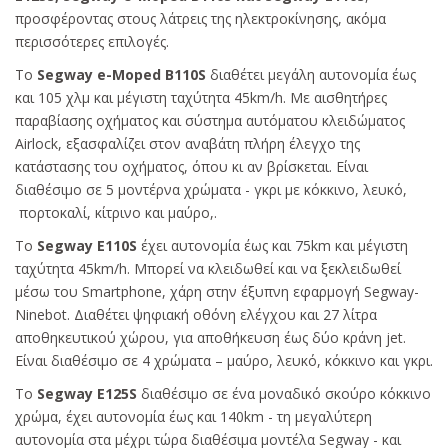
προσφέροντας στους λάτρεις της ηλεκτροκίνησης, ακόμα
περισσότερες επιλογές.
Το
Segway e-Moped B110S
διαθέτει μεγάλη αυτονομία έως
και 105 χλμ και μέγιστη ταχύτητα 45km/h. Με αισθητήρες
παραβίασης οχήματος και σύστημα αυτόματου κλειδώματος
Airlock, εξασφαλίζει στον αναβάτη πλήρη έλεγχο της
κατάστασης του οχήματος, όπου κι αν βρίσκεται. Είναι
διαθέσιμο σε 5 μοντέρνα χρώματα - γκρι με κόκκινο, λευκό,
πορτοκαλί, κίτρινο και μαύρο,.
Το
Segway E110S
έχει αυτονομία έως και 75km και μέγιστη
ταχύτητα 45km/h. Μπορεί να κλειδωθεί και να ξεκλειδωθεί
μέσω του Smartphone, χάρη στην έξυπνη εφαρμογή Segway-
Ninebot. Διαθέτει ψηφιακή οθόνη ελέγχου και 27 λίτρα
αποθηκευτικού χώρου, για αποθήκευση έως δύο κράνη jet.
Είναι διαθέσιμο σε 4 χρώματα – μαύρο, λευκό, κόκκινο και γκρι.
Το
Segway E125S
διαθέσιμο σε ένα μοναδικό σκούρο κόκκινο
χρώμα, έχει αυτονομία έως και 140km - τη μεγαλύτερη
αυτονομία στα μέχρι τώρα διαθέσιμα μοντέλα Segway - και