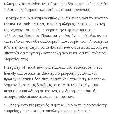
τελική ταχύτητα 45km. Με σύστημα πέδησης ABS, εξασφαλίζει
καλύτερο κράτημα σε καταστάσεις έκτακτης ανάγκης.
Τη γκάμα των διαθέσιμων επιλογών συμπληρώνει το μοντέλο
Ε110SE Launch Edition
, η πρώτη πλήρως ηλεκτρική μηχανή
της Segway που κυκλοφόρησε στην Ευρώπη και στους
ελληνικούς δρόμους. Πρόκειται για ένα όχημα εύκολο, άνετο
και ευέλικτο για κάθε διαδρομή. Η αυτονομία του πλησιάζει τα
97km, η τελική ταχύτητα τα 45km/h ενώ διαθέτει αφαιρούμενη
μπαταρία για φόρτιση - κατάλληλη ακόμη και για την πρίζα του
διαμερίσματος.
Η Segway–Ninebot είναι μία εταιρεία που εστιάζει στην eco
friendly καινοτομία, με ιδιαίτερα δημοφιλή προϊόντα και
πρωταγωνιστική θέση στην ηλεκτρική μετακίνηση. Ninebot &
Segway ένωσαν τις δυνάμεις τους το 2015, με στόχο την
περαιτέρω επένδυση σε έρευνα, σχεδίαση και ανάπτυξη
μεταφορικών μέσων μικρών αποστάσεων.
Οι νέες ηλεκτρικές μηχανές, συμπυκνώνουν τη φιλοσοφία της
εταιρείας για καινοτομία, οικολογία και ευκολία στις