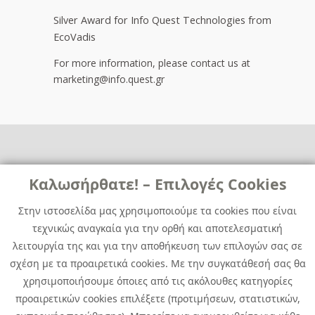
Silver Award for Info Quest Technologies from
EcoVadis
For more information, please contact us at
marketing@info.quest.gr
Links
Καλωσήρθατε! – Επιλογές Cookies
Χρήσιμα
Contact
News
Στην ιστοσελίδα μας χρησιμοποιούμε τα cookies που είναι
Media Kit
τεχνικώς αναγκαία για την ορθή και αποτελεσματική
Career
Quest Group
λειτουργία της και για την αποθήκευση των επιλογών σας σε
Site Map
σχέση με τα προαιρετικά cookies. Με την συγκατάθεσή σας θα
χρησιμοποιήσουμε όποιες από τις ακόλουθες κατηγορίες
προαιρετικών cookies επιλέξετε (προτιμήσεων, στατιστικών,