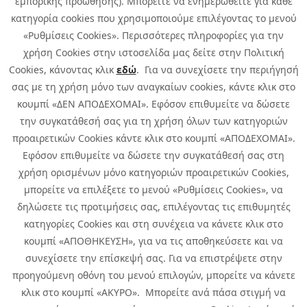
εμπορικής προώθησης). Μπορείτε να ενημερωθείτε για κάθε
κατηγορία cookies που χρησιμοποιούμε επιλέγοντας το μενού
«Ρυθμίσεις Cookies». Περισσότερες πληροφορίες για την
χρήση Cookies στην ιστοσελίδα μας δείτε στην Πολιτική
Cookies, κάνοντας κλικ
εδώ
. Για να συνεχίσετε την περιήγησή
σας με τη χρήση μόνο των αναγκαίων cookies, κάντε κλικ στο
κουμπί «ΔΕΝ ΑΠΟΔΕΧΟΜΑΙ». Εφόσον επιθυμείτε να δώσετε
την συγκατάθεσή σας για τη χρήση όλων των κατηγοριών
προαιρετικών Cookies κάντε κλικ στο κουμπί «ΑΠΟΔΕΧΟΜΑΙ».
Εφόσον επιθυμείτε να δώσετε την συγκατάθεσή σας στη
χρήση ορισμένων μόνο κατηγοριών προαιρετικών Cookies,
μπορείτε να επιλέξετε το μενού «Ρυθμίσεις Cookies», να
δηλώσετε τις προτιμήσεις σας, επιλέγοντας τις επιθυμητές
κατηγορίες Cookies και στη συνέχεια να κάνετε κλικ στο
κουμπί «ΑΠΟΘΗΚΕΥΣΗ», για να τις αποθηκεύσετε και να
συνεχίσετε την επίσκεψή σας. Για να επιστρέψετε στην
προηγούμενη οθόνη του μενού επιλογών, μπορείτε να κάνετε
Copyright © 2026 Infoquest.gr All Rights Reserved.
κλικ στο κουμπί «ΑΚΥΡΟ». Μπορείτε ανά πάσα στιγμή να