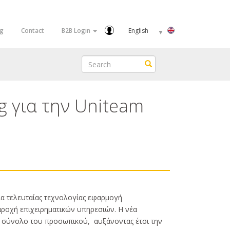
Select
og
Contact
B2B Login
your
language
Search
Search
g για την Uniteam
μια τελευταίας τεχνολογίας εφαρμογή
ροχή επιχειρηματικών υπηρεσιών. Η νέα
ο σύνολο του προσωπικού, αυξάνοντας έτσι την