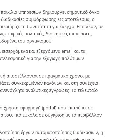
η ποικιλία υπηρεσιών δημιουργεί σημαντικό όγκο
ι διαδικασίες συμμόρφωσης. Ως αποτέλεσμα, ο
περιόριζε τη δυνατότητα για έλεγχο. Επιπλέον, σε
εταιρικές πολιτικές, διοικητικές αποφάσεις,
 δεδομένα του οργανισμού.
εισερχόμενα και εξερχόμενα email και τα
ποτελεσματικά για την εξαγωγή πολύτιμων
 ή αποστέλλονται σε πραγματικό χρόνο, με
, βάσει συγκεκριμένων κανόνων και στη συνέχεια
 ανενόχλητα αναλυτικές εγγραφές. Το τελευταίο
 χρήστη εφαρμογή (portal) που επιτρέπει σε
να του, πιο εύκολα σε σύγκριση με το περιβάλλον
 υλοποίηση έργων αυτοματοποίησης διαδικασιών, η
 προσθέτουν πραγματική αξία στην καθημερινή