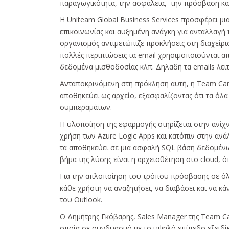
παραγωγικότητα, την ασφάλεια, την πρόσβαση και
Η Uniteam Global Business Services προσφέρει μι
επικοινωνίας και αυξημένη ανάγκη για ανταλλαγή
οργανισμός αντιμετώπιζε προκλήσεις στη διαχείρι
πολλές περιπτώσεις τα email χρησιμοποιούνται απ
δεδομένα μισθοδοσίας κλπ. Δηλαδή τα emails λε
Ανταποκρινόμενη στη πρόκληση αυτή, η Team Cand
αποθηκεύει ως αρχείο, εξασφαλίζοντας ότι τα όλα
συμπεραμάτων.
H υλοποίηση της εφαρμογής στηρίζεται στην ανί
χρήση των Azure Logic Apps και κατόπιν στην ανά
τα αποθηκεύει σε μια ασφαλή SQL βάση δεδομένων
βήμα της λύσης είναι η αρχειοθέτηση στο cloud, 
Για την απλoποίηση του τρόπου πρόσβασης σε όλα
κάθε χρήστη να αναζητήσει, να διαβάσει και να κ
του Outlook.
O Δημήτρης Γκόβαρης, Sales Manager της Team Ca
οποία σε συνδυασμό με το υψηλό επίπεδο εξειδίκ