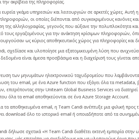
 την ακρίβεια της πληροφορίας.
α ευρεία γκάμα υπηρεσιών και λειτουργιών σε αρκετές χώρες. Αυτή 
 πληροφοριών, οι οποίες διέπονται από συγκεκριμένους κανόνες κα
ση της αλληλογραφίας, γεγονός που αύξανε την πολυπλοκότητα και 
ό τους εργαζομένους για την ανάκτηση κρίσιμων πληροφοριών, όπως 
ιτουργούσαν ως κύριος αποθηκευτικός χώρος για πληροφορίες και
i, σχεδίασε και υλοποίησε μια εξατομικευμένη λύση που ανιχνεύει 
 δεδομένα είναι άμεσα προσβάσιμα και η διαχείρισή τους γίνεται α
χνευση των μηνυμάτων ηλεκτρονικού ταχυδρομείου που λαμβάνονται
λυση του email, με ένα Azure function που εξάγει όλα τα metadata
, επιτρέποντας στην Uniteam Global Business Services να διατηρεί
όπου όλα τα email αποθηκεύονται σε ένα Azure Storage Account.
 τα αποθηκευμένα email, η Team Candi ανέπτυξε μια φιλική προς το
άνει download όλο το ιστορικό email ή οποιαδήποτε από τα συνημμέ
ndi δήλωσε σχετικά «Η Team Candi διαθέτει εκτενή εμπειρία στην
ευσης, μάς επιτρέπει να σχεδιάζουμε και να υλοποιούμε έργα που