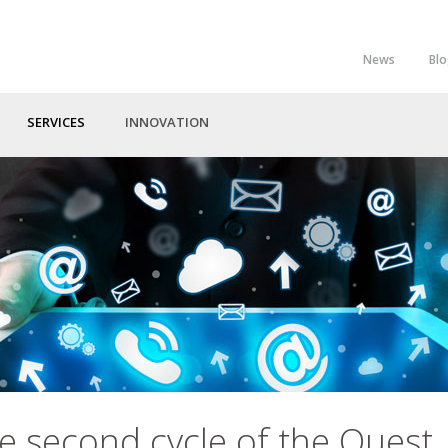
News
Bl
Top
Menu
SERVICES
INNOVATION
e second cycle of the Quest