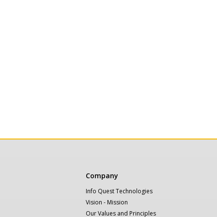
Κεντρική
Company
πλοήγηση
Info Quest Technologies
Vision - Mission
Our Values and Principles