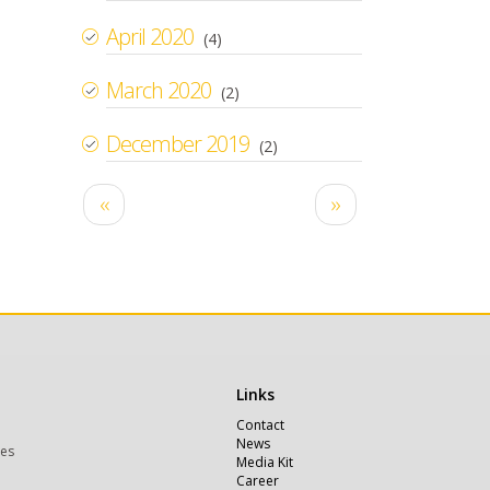
April 2020
(4)
March 2020
(2)
December 2019
(2)
Pagination
Previous
Next
‹‹
››
page
page
Links
Χρήσιμα
Contact
News
ces
Media Kit
Career