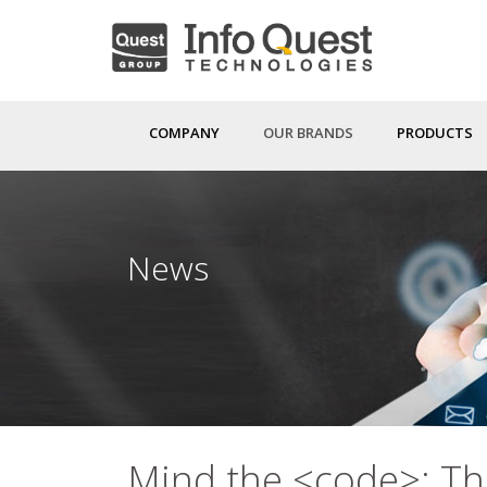
Skip
to
main
content
COMPANY
OUR BRANDS
PRODUCTS
News
Mind the <code>: Th