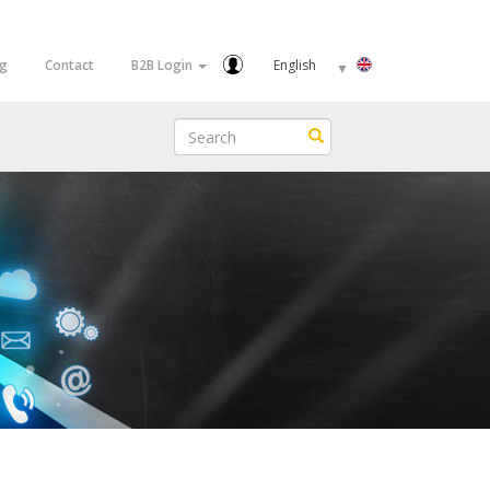
Select
og
Contact
B2B Login
your
language
Search
Search