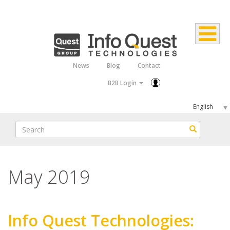
Skip
to
main
content
News
Blog
Contact
Top
B2B Login
Menu
Select
your
Search
Search
language
May 2019
Info Quest Technologies: