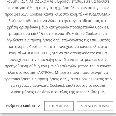
κουμπί «ΔΕΝ ΑΠΟΔΕΧΟΜΑΙ». Εφόσον επιθυμείτε να δώσετε
την συγκατάθεσή σας για τη χρήση όλων των κατηγοριών
προαιρετικών Cookies κάντε κλικ στο κουμπί «ΑΠΟΔΕΧΟΜΑΙ».
Εφόσον επιθυμείτε να δώσετε την συγκατάθεσή σας στη
χρήση ορισμένων μόνο κατηγοριών προαιρετικών Cookies,
μπορείτε να επιλέξετε το μενού «Ρυθμίσεις Cookies», να
δηλώσετε τις προτιμήσεις σας, επιλέγοντας τις επιθυμητές
κατηγορίες Cookies και στη συνέχεια να κάνετε κλικ στο
κουμπί «ΑΠΟΘΗΚΕΥΣΗ», για να τις αποθηκεύσετε και να
συνεχίσετε την επίσκεψή σας. Για να επιστρέψετε στην
προηγούμενη οθόνη του μενού επιλογών, μπορείτε να κάνετε
Copyright © 2026 Infoquest.gr Με επιφύλαξη κάθε νόμιμου δικαιώματος.
κλικ στο κουμπί «ΑΚΥΡΟ». Μπορείτε ανά πάσα στιγμή να
τροποποιήσετε τις προτιμήσεις σας για τα Cookies (εκτός από
Πολιτική Cookies
Προτιμήσεις Cookies
|
Όροι Χρήσης
τα τεχνικώς αναγκαία Cookies), επιλέγοντας το κουμπί
Πολιτική Απορρήτου: Για να ενημερωθείτε σχετικά με την επεξεργασία
προσωπικών δεδομένων πατήστε
εδώ
.
«Προτιμήσεις Cookies» στο τέλος της ιστοσελίδας μας.
Ειδική Δήλωση CCTV
|
Ειδική Δήλωση Απορρήτου Υποβολής
Αναφορών
Ρυθμίσεις Cookies
ΑΠΟΔΕΧΟΜΑΙ
ΔΕΝ ΑΠΟΔΕΧΟΜΑΙ