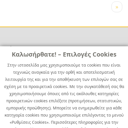
Σελιδοποίηση
Next
››
page
Χρήσιμα
Χρήσιμα
Καλωσήρθατε! – Επιλογές Cookies
Επικοινωνία
Νέα
Στην ιστοσελίδα μας χρησιμοποιούμε τα cookies που είναι
Media Kit
Καριέρα
τεχνικώς αναγκαία για την ορθή και αποτελεσματική
Όμιλος Quest
λειτουργία της και για την αποθήκευση των επιλογών σας σε
Site Map
σχέση με τα προαιρετικά cookies. Με την συγκατάθεσή σας θα
χρησιμοποιήσουμε όποιες από τις ακόλουθες κατηγορίες
προαιρετικών cookies επιλέξετε (προτιμήσεων, στατιστικών,
εμπορικής προώθησης). Μπορείτε να ενημερωθείτε για κάθε
κατηγορία cookies που χρησιμοποιούμε επιλέγοντας το μενού
«Ρυθμίσεις Cookies». Περισσότερες πληροφορίες για την