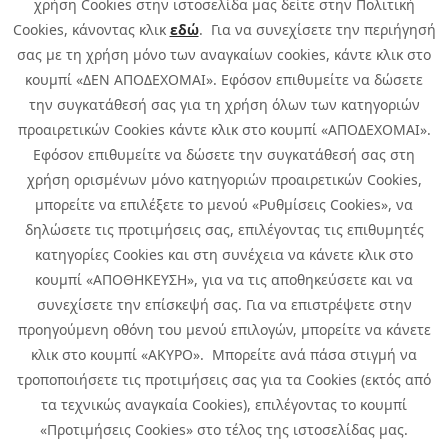
χρήση Cookies στην ιστοσελίδα μας δείτε στην Πολιτική
Cookies, κάνοντας κλικ
εδώ
. Για να συνεχίσετε την περιήγησή
σας με τη χρήση μόνο των αναγκαίων cookies, κάντε κλικ στο
κουμπί «ΔΕΝ ΑΠΟΔΕΧΟΜΑΙ». Εφόσον επιθυμείτε να δώσετε
την συγκατάθεσή σας για τη χρήση όλων των κατηγοριών
προαιρετικών Cookies κάντε κλικ στο κουμπί «ΑΠΟΔΕΧΟΜΑΙ».
Εφόσον επιθυμείτε να δώσετε την συγκατάθεσή σας στη
χρήση ορισμένων μόνο κατηγοριών προαιρετικών Cookies,
μπορείτε να επιλέξετε το μενού «Ρυθμίσεις Cookies», να
δηλώσετε τις προτιμήσεις σας, επιλέγοντας τις επιθυμητές
κατηγορίες Cookies και στη συνέχεια να κάνετε κλικ στο
κουμπί «ΑΠΟΘΗΚΕΥΣΗ», για να τις αποθηκεύσετε και να
συνεχίσετε την επίσκεψή σας. Για να επιστρέψετε στην
προηγούμενη οθόνη του μενού επιλογών, μπορείτε να κάνετε
Copyright © 2026 Infoquest.gr Με επιφύλαξη κάθε νόμιμου δικαιώματος.
κλικ στο κουμπί «ΑΚΥΡΟ». Μπορείτε ανά πάσα στιγμή να
τροποποιήσετε τις προτιμήσεις σας για τα Cookies (εκτός από
Πολιτική Cookies
Προτιμήσεις Cookies
|
Όροι Χρήσης
τα τεχνικώς αναγκαία Cookies), επιλέγοντας το κουμπί
Πολιτική Απορρήτου: Για να ενημερωθείτε σχετικά με την επεξεργασία
προσωπικών δεδομένων πατήστε
εδώ
.
«Προτιμήσεις Cookies» στο τέλος της ιστοσελίδας μας.
Ειδική Δήλωση CCTV
|
Ειδική Δήλωση Απορρήτου Υποβολής