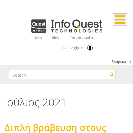
Παράκαμψη
προς
το
κυρίως
Νέα
Blog
Επικοινωνία
Top
περιεχόμενο
B2B Login
Menu
Select
your
Search
Search
language
Ιούλιος 2021
Διπλή βράβευση στους