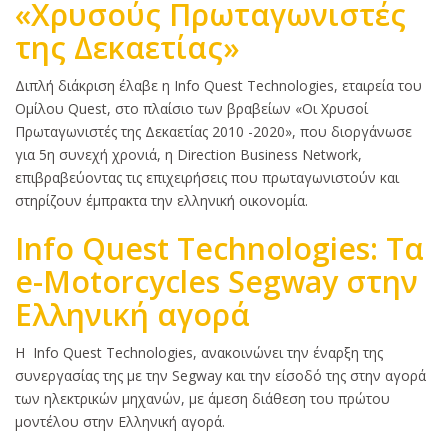
«Χρυσούς Πρωταγωνιστές
της Δεκαετίας»
Κυρίως
Διπλή διάκριση έλαβε η Info Quest Technologies, εταιρεία του
κείμενο
Ομίλου Quest, στο πλαίσιο των βραβείων «Οι Χρυσοί
Πρωταγωνιστές της Δεκαετίας 2010 -2020», που διοργάνωσε
για 5η συνεχή χρονιά, η Direction Business Network,
επιβραβεύοντας τις επιχειρήσεις που πρωταγωνιστούν και
στηρίζουν έμπρακτα την ελληνική οικονομία.
Info Quest Technologies: Tα
e-Motorcycles Segway στην
Ελληνική αγορά
Κυρίως
Η Info Quest Technologies, ανακοινώνει την έναρξη της
κείμενο
συνεργασίας της με την Segway και την είσοδό της στην αγορά
των ηλεκτρικών μηχανών, με άμεση διάθεση του πρώτου
μοντέλου στην Ελληνική αγορά.