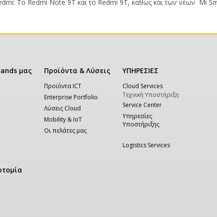
dmi: Το Redmi Note 9T και το Redmi 9T, καθώς και των νέων Mi Sm
rands μας
Προϊόντα & Λύσεις
ΥΠΗΡΕΣΙΕΣ
Προϊόντα ICT
Cloud Services
Τεχνική Υποστήριξη
Enterprise Portfolio
Service Center
Λύσεις Cloud
Υπηρεσίες
Mobility & IoT
Υποστήριξης
Οι πελάτες μας
Logistics Services
οτομία