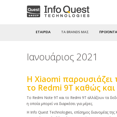
Παράκαμψη
προς
το
κυρίως
ΕΤΑΙΡΕΙΑ
ΤΑ BRANDS ΜΑΣ
ΠΡΟΪΟΝΤΑ
περιεχόμενο
Ιανουάριος 2021
Η Xiaomi παρουσιάζει 
το Redmi 9T καθώς και
Κυρίως
Το Redmi Note 9T και το Redmi 9T αλλάζουν τα δεδομ
κείμενο
η οποία μπορεί να διαρκέσει για μέρες.
H Info Quest Technologies, επίσημος διανομέας της