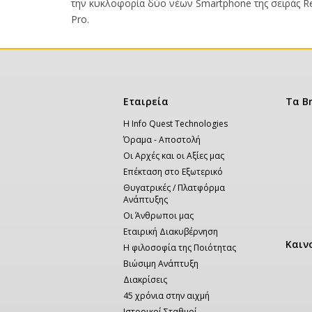
την κυκλοφορία δύο νέων Smartphone της σειράς Re
Pro.
Κεντρική
Εταιρεία
Τα B
πλοήγηση
Η Info Quest Technologies
Όραμα - Αποστολή
Οι Αρχές και οι Αξίες μας
Επέκταση στο Εξωτερικό
Θυγατρικές / Πλατφόρμα
Ανάπτυξης
Οι Άνθρωποι μας
Εταιρική Διακυβέρνηση
Καιν
Η φιλοσοφία της Ποιότητας
Βιώσιμη Ανάπτυξη
Διακρίσεις
45 χρόνια στην αιχμή
Ιστορικοί Σταθμοί