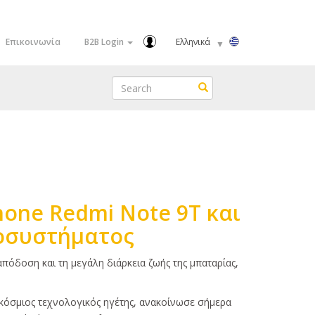
Select
Επικοινωνία
B2B Login
your
language
Search
Search
one Redmi Note 9T και
κοσυστήματος
απόδοση και τη μεγάλη διάρκεια ζωής της μπαταρίας,
αγκόσμιος τεχνολογικός ηγέτης, ανακοίνωσε σήμερα