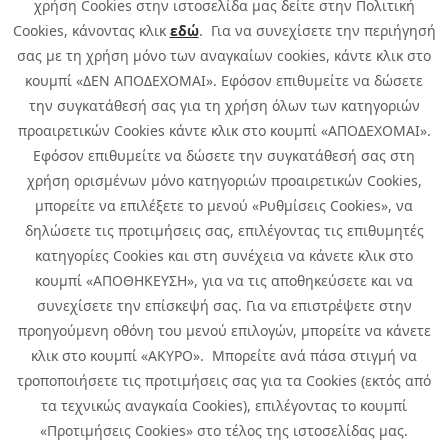
χρήση Cookies στην ιστοσελίδα μας δείτε στην Πολιτική
Cookies, κάνοντας κλικ
εδώ
. Για να συνεχίσετε την περιήγησή
σας με τη χρήση μόνο των αναγκαίων cookies, κάντε κλικ στο
κουμπί «ΔΕΝ ΑΠΟΔΕΧΟΜΑΙ». Εφόσον επιθυμείτε να δώσετε
την συγκατάθεσή σας για τη χρήση όλων των κατηγοριών
προαιρετικών Cookies κάντε κλικ στο κουμπί «ΑΠΟΔΕΧΟΜΑΙ».
Εφόσον επιθυμείτε να δώσετε την συγκατάθεσή σας στη
χρήση ορισμένων μόνο κατηγοριών προαιρετικών Cookies,
μπορείτε να επιλέξετε το μενού «Ρυθμίσεις Cookies», να
δηλώσετε τις προτιμήσεις σας, επιλέγοντας τις επιθυμητές
κατηγορίες Cookies και στη συνέχεια να κάνετε κλικ στο
κουμπί «ΑΠΟΘΗΚΕΥΣΗ», για να τις αποθηκεύσετε και να
συνεχίσετε την επίσκεψή σας. Για να επιστρέψετε στην
προηγούμενη οθόνη του μενού επιλογών, μπορείτε να κάνετε
Copyright © 2026 Infoquest.gr Με επιφύλαξη κάθε νόμιμου δικαιώματος.
κλικ στο κουμπί «ΑΚΥΡΟ». Μπορείτε ανά πάσα στιγμή να
τροποποιήσετε τις προτιμήσεις σας για τα Cookies (εκτός από
Πολιτική Cookies
Προτιμήσεις Cookies
|
Όροι Χρήσης
τα τεχνικώς αναγκαία Cookies), επιλέγοντας το κουμπί
Πολιτική Απορρήτου: Για να ενημερωθείτε σχετικά με την επεξεργασία
προσωπικών δεδομένων πατήστε
εδώ
.
«Προτιμήσεις Cookies» στο τέλος της ιστοσελίδας μας.
Ειδική Δήλωση CCTV
|
Ειδική Δήλωση Απορρήτου Υποβολής