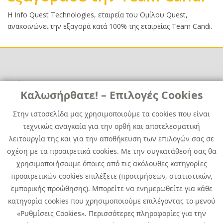
Κυρίως
H Info Quest Technologies, εταιρεία του Ομίλου Quest,
κείμενο
ανακοινώνει την εξαγορά κατά 100% της εταιρείας Team Candi.
Χρήσιμα
Χρήσιμα
Καλωσήρθατε! – Επιλογές Cookies
Επικοινωνία
Νέα
Στην ιστοσελίδα μας χρησιμοποιούμε τα cookies που είναι
Media Kit
Καριέρα
τεχνικώς αναγκαία για την ορθή και αποτελεσματική
Όμιλος Quest
λειτουργία της και για την αποθήκευση των επιλογών σας σε
Site Map
σχέση με τα προαιρετικά cookies. Με την συγκατάθεσή σας θα
χρησιμοποιήσουμε όποιες από τις ακόλουθες κατηγορίες
προαιρετικών cookies επιλέξετε (προτιμήσεων, στατιστικών,
εμπορικής προώθησης). Μπορείτε να ενημερωθείτε για κάθε
κατηγορία cookies που χρησιμοποιούμε επιλέγοντας το μενού
«Ρυθμίσεις Cookies». Περισσότερες πληροφορίες για την