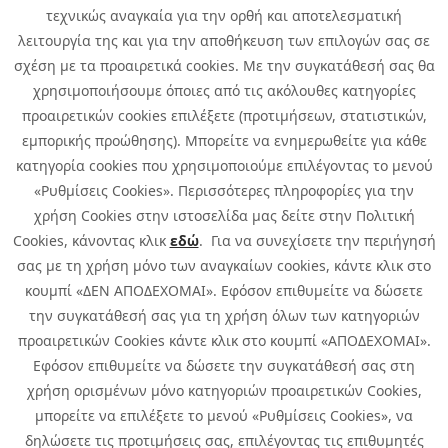
Καριέρα
τεχνικώς αναγκαία για την ορθή και αποτελεσματική
Όμιλος Quest
λειτουργία της και για την αποθήκευση των επιλογών σας σε
Site Map
σχέση με τα προαιρετικά cookies. Με την συγκατάθεσή σας θα
χρησιμοποιήσουμε όποιες από τις ακόλουθες κατηγορίες
προαιρετικών cookies επιλέξετε (προτιμήσεων, στατιστικών,
εμπορικής προώθησης). Μπορείτε να ενημερωθείτε για κάθε
κατηγορία cookies που χρησιμοποιούμε επιλέγοντας το μενού
«Ρυθμίσεις Cookies». Περισσότερες πληροφορίες για την
χρήση Cookies στην ιστοσελίδα μας δείτε στην Πολιτική
Cookies, κάνοντας κλικ
εδώ
. Για να συνεχίσετε την περιήγησή
σας με τη χρήση μόνο των αναγκαίων cookies, κάντε κλικ στο
κουμπί «ΔΕΝ ΑΠΟΔΕΧΟΜΑΙ». Εφόσον επιθυμείτε να δώσετε
την συγκατάθεσή σας για τη χρήση όλων των κατηγοριών
προαιρετικών Cookies κάντε κλικ στο κουμπί «ΑΠΟΔΕΧΟΜΑΙ».
Εφόσον επιθυμείτε να δώσετε την συγκατάθεσή σας στη
χρήση ορισμένων μόνο κατηγοριών προαιρετικών Cookies,
μπορείτε να επιλέξετε το μενού «Ρυθμίσεις Cookies», να
δηλώσετε τις προτιμήσεις σας, επιλέγοντας τις επιθυμητές