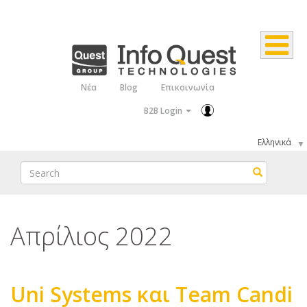
Παράκαμψη
προς
το
κυρίως
Νέα
Blog
Επικοινωνία
Top
περιεχόμενο
B2B Login
Menu
Select
your
Search
Search
language
Απρίλιος 2022
Uni Systems και Team Candi