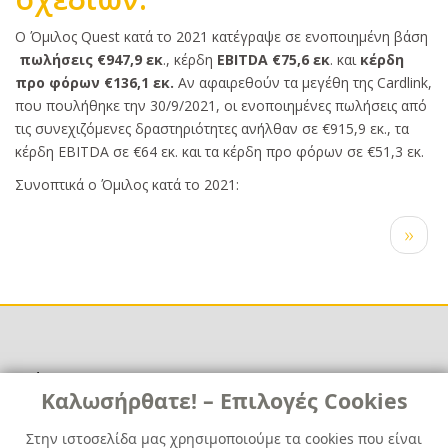
Κυρίως
Ο Όμιλος Quest κατά το 2021 κατέγραψε σε ενοποιημένη βάση
κείμενο
πωλήσεις
€947,9 εκ
., κέρδη
EBITDA
€75,6 εκ
. και
κέρδη
προ φόρων
€136,1 εκ.
Αν αφαιρεθούν τα μεγέθη της Cardlink,
που πουλήθηκε την 30/9/2021, οι ενοποιημένες πωλήσεις από
τις συνεχιζόμενες δραστηριότητες ανήλθαν σε €915,9 εκ., τα
κέρδη EBITDA σε €64 εκ. και τα κέρδη προ φόρων σε €51,3 εκ.
Συνοπτικά ο Όμιλος κατά το 2021:
Σελιδοποίηση
Next
››
page
Χρήσιμα
Χρήσιμα
Καλωσήρθατε! – Επιλογές Cookies
Επικοινωνία
Νέα
Στην ιστοσελίδα μας χρησιμοποιούμε τα cookies που είναι
Media Kit