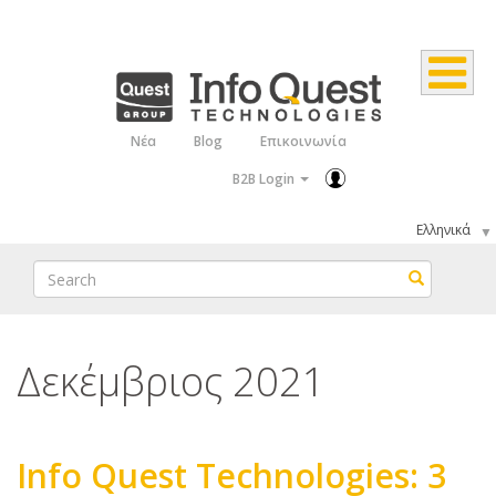
Παράκαμψη
προς
το
κυρίως
Νέα
Blog
Επικοινωνία
Top
περιεχόμενο
B2B Login
Menu
Select
your
Search
Search
language
Δεκέμβριος 2021
Info Quest Technologies: 3