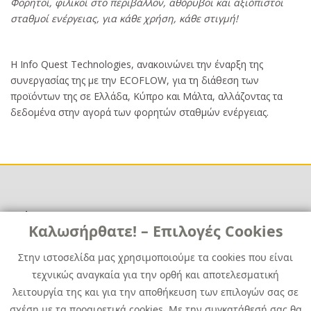
Κυρίως
Φορητοί, φιλικοί στο περιβάλλον, αθόρυβοι και αξιόπιστοι
κείμενο
σταθμοί ενέργειας, για κάθε χρήση, κάθε στιγμή!
Η Info Quest Technologies, ανακοινώνει την έναρξη της
συνεργασίας της με την ECOFLOW, για τη διάθεση των
προϊόντων της σε Ελλάδα, Κύπρο και Μάλτα, αλλάζοντας τα
δεδομένα στην αγορά των φορητών σταθμών ενέργειας.
Χρήσιμα
Χρήσιμα
Καλωσήρθατε! – Επιλογές Cookies
Επικοινωνία
Νέα
Στην ιστοσελίδα μας χρησιμοποιούμε τα cookies που είναι
Media Kit
Καριέρα
τεχνικώς αναγκαία για την ορθή και αποτελεσματική
Όμιλος Quest
λειτουργία της και για την αποθήκευση των επιλογών σας σε
Site Map
σχέση με τα προαιρετικά cookies. Με την συγκατάθεσή σας θα