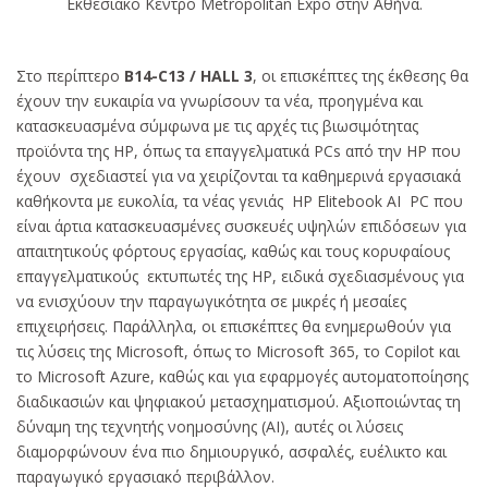
Εκθεσιακό Κέντρο Metropolitan Expo στην Αθήνα.
Στο περίπτερο
B14-C13 / HALL 3
, οι επισκέπτες της έκθεσης θα
έχουν την ευκαιρία να γνωρίσουν τα νέα, προηγμένα και
κατασκευασμένα σύμφωνα με τις αρχές τις βιωσιμότητας
προϊόντα της HP, όπως τα επαγγελματικά PCs από την HP που
έχουν σχεδιαστεί για να χειρίζονται τα καθημερινά εργασιακά
καθήκοντα με ευκολία, τα νέας γενιάς HP Elitebook AI PC που
είναι άρτια κατασκευασμένες συσκευές υψηλών επιδόσεων για
απαιτητικούς φόρτους εργασίας, καθώς και τους κορυφαίους
επαγγελματικούς εκτυπωτές της HP, ειδικά σχεδιασμένους για
να ενισχύουν την παραγωγικότητα σε μικρές ή μεσαίες
επιχειρήσεις. Παράλληλα, οι επισκέπτες θα ενημερωθούν για
τις λύσεις της Microsoft, όπως το Microsoft 365, το Copilot και
το Microsoft Azure, καθώς και για εφαρμογές αυτοματοποίησης
διαδικασιών και ψηφιακού μετασχηματισμού. Αξιοποιώντας τη
δύναμη της τεχνητής νοημοσύνης (AI), αυτές οι λύσεις
διαμορφώνουν ένα πιο δημιουργικό, ασφαλές, ευέλικτο και
παραγωγικό εργασιακό περιβάλλον.