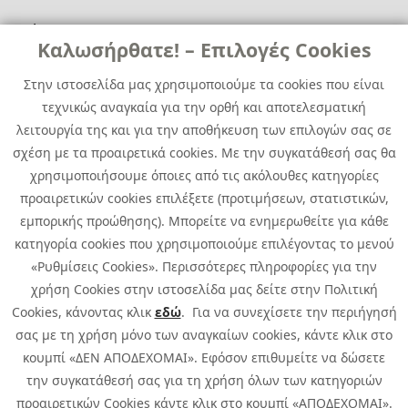
Χρήσιμα
Χρήσιμα
Καλωσήρθατε! – Επιλογές Cookies
Επικοινωνία
Νέα
Στην ιστοσελίδα μας χρησιμοποιούμε τα cookies που είναι
Media Kit
Καριέρα
τεχνικώς αναγκαία για την ορθή και αποτελεσματική
Όμιλος Quest
λειτουργία της και για την αποθήκευση των επιλογών σας σε
Site Map
σχέση με τα προαιρετικά cookies. Με την συγκατάθεσή σας θα
χρησιμοποιήσουμε όποιες από τις ακόλουθες κατηγορίες
προαιρετικών cookies επιλέξετε (προτιμήσεων, στατιστικών,
εμπορικής προώθησης). Μπορείτε να ενημερωθείτε για κάθε
κατηγορία cookies που χρησιμοποιούμε επιλέγοντας το μενού
«Ρυθμίσεις Cookies». Περισσότερες πληροφορίες για την
χρήση Cookies στην ιστοσελίδα μας δείτε στην Πολιτική
Cookies, κάνοντας κλικ
εδώ
. Για να συνεχίσετε την περιήγησή
σας με τη χρήση μόνο των αναγκαίων cookies, κάντε κλικ στο
κουμπί «ΔΕΝ ΑΠΟΔΕΧΟΜΑΙ». Εφόσον επιθυμείτε να δώσετε
την συγκατάθεσή σας για τη χρήση όλων των κατηγοριών
προαιρετικών Cookies κάντε κλικ στο κουμπί «ΑΠΟΔΕΧΟΜΑΙ».