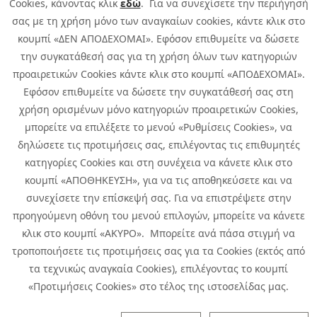
Cookies, κάνοντας κλικ
εδώ
. Για να συνεχίσετε την περιήγησή
σας με τη χρήση μόνο των αναγκαίων cookies, κάντε κλικ στο
κουμπί «ΔΕΝ ΑΠΟΔΕΧΟΜΑΙ». Εφόσον επιθυμείτε να δώσετε
την συγκατάθεσή σας για τη χρήση όλων των κατηγοριών
προαιρετικών Cookies κάντε κλικ στο κουμπί «ΑΠΟΔΕΧΟΜΑΙ».
Εφόσον επιθυμείτε να δώσετε την συγκατάθεσή σας στη
χρήση ορισμένων μόνο κατηγοριών προαιρετικών Cookies,
μπορείτε να επιλέξετε το μενού «Ρυθμίσεις Cookies», να
δηλώσετε τις προτιμήσεις σας, επιλέγοντας τις επιθυμητές
κατηγορίες Cookies και στη συνέχεια να κάνετε κλικ στο
κουμπί «ΑΠΟΘΗΚΕΥΣΗ», για να τις αποθηκεύσετε και να
συνεχίσετε την επίσκεψή σας. Για να επιστρέψετε στην
προηγούμενη οθόνη του μενού επιλογών, μπορείτε να κάνετε
Copyright © 2026 Infoquest.gr All Rights Reserved.
κλικ στο κουμπί «ΑΚΥΡΟ». Μπορείτε ανά πάσα στιγμή να
τροποποιήσετε τις προτιμήσεις σας για τα Cookies (εκτός από
Cookies Policy
Cookies Preferences
|
Terms of Use
τα τεχνικώς αναγκαία Cookies), επιλέγοντας το κουμπί
Privacy Policy: To learn more about the processing of personal data
«Προτιμήσεις Cookies» στο τέλος της ιστοσελίδας μας.
click
here
.
CCTV Privacy Policy
|
Specific Privacy Notice of Incident Reporting