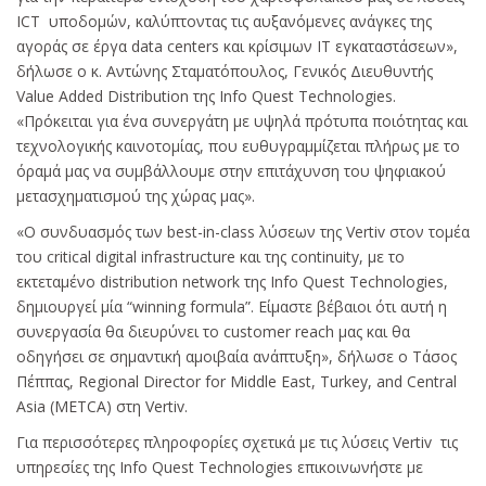
ICT υποδομών, καλύπτοντας τις αυξανόμενες ανάγκες της
αγοράς σε έργα data centers και κρίσιμων IT εγκαταστάσεων»,
δήλωσε ο κ. Αντώνης Σταματόπουλος, Γενικός Διευθυντής
Value Added Distribution της Info Quest Technologies.
«Πρόκειται για ένα συνεργάτη με υψηλά πρότυπα ποιότητας και
τεχνολογικής καινοτομίας, που ευθυγραμμίζεται πλήρως με το
όραμά μας να συμβάλλουμε στην επιτάχυνση του ψηφιακού
μετασχηματισμού της χώρας μας».
«Ο συνδυασμός των best-in-class λύσεων της Vertiv στον τομέα
του critical digital infrastructure και της continuity, με το
εκτεταμένο distribution network της Info Quest Technologies,
δημιουργεί μία “winning formula”. Είμαστε βέβαιοι ότι αυτή η
συνεργασία θα διευρύνει το customer reach μας και θα
οδηγήσει σε σημαντική αμοιβαία ανάπτυξη», δήλωσε ο Τάσος
Πέππας, Regional Director for Middle East, Turkey, and Central
Asia (METCA) στη Vertiv.
Για περισσότερες πληροφορίες σχετικά με τις λύσεις Vertiv τις
υπηρεσίες της Info Quest Technologies επικοινωνήστε με