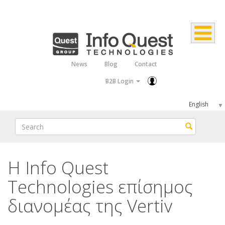
Skip
to
main
content
News
Blog
Contact
Top
B2B Login
Menu
Select
your
Search
Search
language
Η Info Quest
Technologies επίσημος
διανομέας της Vertiv