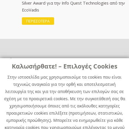
Silver Award για την Info Quest Technologies από την
EcoVadis
ΠΕΡΙΣΣΟΤΕΡΑ
Χρήσιμα
Χρήσιμα
Καλωσήρθατε! – Επιλογές Cookies
Επικοινωνία
Νέα
Στην ιστοσελίδα μας χρησιμοποιούμε τα cookies που είναι
Media Kit
Καριέρα
τεχνικώς αναγκαία για την ορθή και αποτελεσματική
Όμιλος Quest
λειτουργία της και για την αποθήκευση των επιλογών σας σε
Site Map
σχέση με τα προαιρετικά cookies. Με την συγκατάθεσή σας θα
χρησιμοποιήσουμε όποιες από τις ακόλουθες κατηγορίες
προαιρετικών cookies επιλέξετε (προτιμήσεων, στατιστικών,
εμπορικής προώθησης). Μπορείτε να ενημερωθείτε για κάθε
κατηγορία cookies που χρησιμοποιούμε επιλέγοντας το μενού