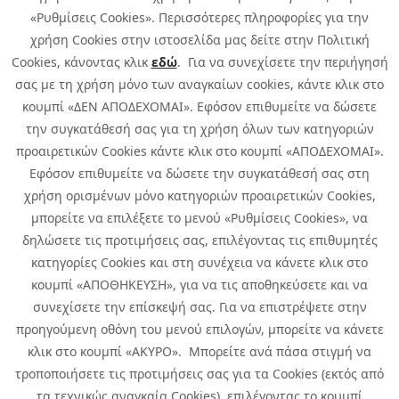
«Ρυθμίσεις Cookies». Περισσότερες πληροφορίες για την
χρήση Cookies στην ιστοσελίδα μας δείτε στην Πολιτική
Cookies, κάνοντας κλικ
εδώ
. Για να συνεχίσετε την περιήγησή
σας με τη χρήση μόνο των αναγκαίων cookies, κάντε κλικ στο
κουμπί «ΔΕΝ ΑΠΟΔΕΧΟΜΑΙ». Εφόσον επιθυμείτε να δώσετε
την συγκατάθεσή σας για τη χρήση όλων των κατηγοριών
προαιρετικών Cookies κάντε κλικ στο κουμπί «ΑΠΟΔΕΧΟΜΑΙ».
Εφόσον επιθυμείτε να δώσετε την συγκατάθεσή σας στη
χρήση ορισμένων μόνο κατηγοριών προαιρετικών Cookies,
μπορείτε να επιλέξετε το μενού «Ρυθμίσεις Cookies», να
δηλώσετε τις προτιμήσεις σας, επιλέγοντας τις επιθυμητές
κατηγορίες Cookies και στη συνέχεια να κάνετε κλικ στο
κουμπί «ΑΠΟΘΗΚΕΥΣΗ», για να τις αποθηκεύσετε και να
συνεχίσετε την επίσκεψή σας. Για να επιστρέψετε στην
προηγούμενη οθόνη του μενού επιλογών, μπορείτε να κάνετε
Copyright © 2026 Infoquest.gr Με επιφύλαξη κάθε νόμιμου δικαιώματος.
κλικ στο κουμπί «ΑΚΥΡΟ». Μπορείτε ανά πάσα στιγμή να
τροποποιήσετε τις προτιμήσεις σας για τα Cookies (εκτός από
Πολιτική Cookies
Προτιμήσεις Cookies
|
Όροι Χρήσης
τα τεχνικώς αναγκαία Cookies), επιλέγοντας το κουμπί
Πολιτική Απορρήτου: Για να ενημερωθείτε σχετικά με την επεξεργασία