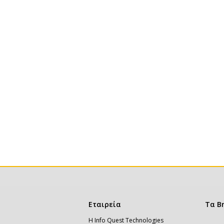
Κεντρική
Εταιρεία
Τα B
πλοήγηση
Η Info Quest Technologies