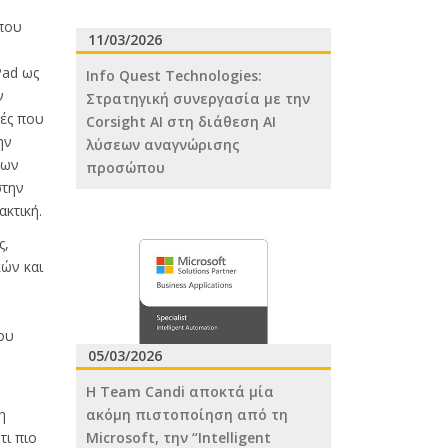
 που
11/03/2026
Pad ως
Info Quest Technologies:
ν
Στρατηγική συνεργασία με την
γές που
Corsight AI στη διάθεση ΑΙ
ην
λύσεων αναγνώρισης
των
προσώπου
στην
κτική.
ς,
κών και
ου
05/03/2026
H Team Candi αποκτά μία
ακόμη πιστοποίηση από τη
η
Microsoft, την “Intelligent
τι πιο