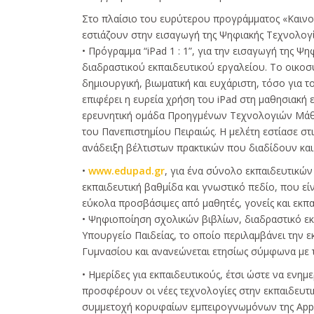
Στο πλαίσιο του ευρύτερου προγράμματος «Καινοτ
εστιάζουν στην εισαγωγή της Ψηφιακής Τεχνολογί
• Πρόγραμμα “iPad 1 : 1”, για την εισαγωγή της Ψ
διαδραστικού εκπαιδευτικού εργαλείου. Το οικοσύ
δημιουργική, βιωματική και ευχάριστη, τόσο για το
επιφέρει η ευρεία χρήση του iPad στη μαθησιακή ε
ερευνητική ομάδα Προηγμένων Τεχνολογιών Μάθ
του Πανεπιστημίου Πειραιώς. Η μελέτη εστίασε σ
ανάδειξη βέλτιστων πρακτικών που διαδίδουν και
•
www.edupad.gr
, για ένα σύνολο εκπαιδευτικώ
εκπαιδευτική βαθμίδα και γνωστικό πεδίο, που εί
εύκολα προσβάσιμες από μαθητές, γονείς και εκπα
• Ψηφιοποίηση σχολικών βιβλίων, διαδραστικό εκ
Υπουργείο Παιδείας, το οποίο περιλαμβάνει την 
Γυμνασίου και ανανεώνεται ετησίως σύμφωνα με τ
• Ημερίδες για εκπαιδευτικούς, έτσι ώστε να ενημ
προσφέρουν οι νέες τεχνολογίες στην εκπαιδευτι
συμμετοχή κορυφαίων εμπειρογνωμόνων της Apple,