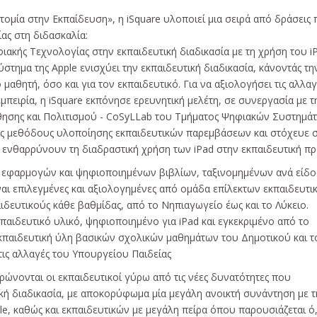
ομία στην Εκπαίδευση», η iSquare υλοποιεί μια σειρά από δράσεις
ας στη διδασκαλία:
ηφιακής Τεχνολογίας στην εκπαιδευτική διαδικασία με τη χρήση του i
στημα της Apple ενισχύει την εκπαιδευτική διαδικασία, κάνοντάς τη
 μαθητή, όσο και για τον εκπαιδευτικό. Για να αξιολογήσει τις αλλα
μπειρία, η iSquare εκπόνησε ερευνητική μελέτη, σε συνεργασία με τ
ησης και Πολιτισμού - CoSyLLab του Τμήματος Ψηφιακών Συστημά
τις μεθόδους υλοποίησης εκπαιδευτικών παρεμβάσεων και στόχευε 
 ενθαρρύνουν τη διαδραστική χρήση των iPad στην εκπαιδευτική πρα
ν εφαρμογών και ψηφιοποιημένων βιβλίων, ταξινομημένων ανά είδο
ναι επιλεγμένες και αξιολογημένες από ομάδα επίλεκτων εκπαιδευτι
ιδευτικούς κάθε βαθμίδας, από το Νηπιαγωγείο έως και το Λύκειο.
παιδευτικό υλικό, ψηφιοποιημένο για iPad και εγκεκριμένο από το
εκπαιδευτική ύλη βασικών σχολικών μαθημάτων του Δημοτικού και τ
ις αλλαγές του Υπουργείου Παιδείας
ερώνονται οι εκπαιδευτικοί γύρω από τις νέες δυνατότητες που
κή διαδικασία, με αποκορύφωμα μία μεγάλη ανοικτή συνάντηση με τ
 καθώς και εκπαιδευτικών με μεγάλη πείρα όπου παρουσιάζεται ό,