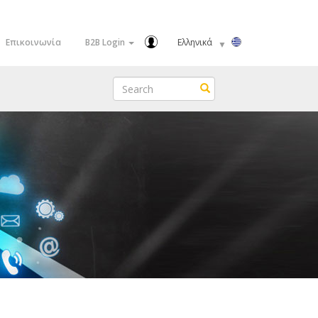
Select
Επικοινωνία
B2B Login
your
language
Search
Search