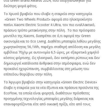
στα Green Brand Awards 2024, που διοργανώθηκαν για
δεύτερη φορά φέτος.
To Xρυσό βραβείο που έλαβε η εταιρεία στην κατηγορία
«Green Two Wheels Product» αφορά στο ηλεκτροκίνητο
πατίνι Xiaomi Electric Scooter 4 Ultra, τον πιο εναλλακτικό,
πράσινο τρόπο μετακίνησης στην πόλη. Το πιο πρόσφατο
μοντέλο της Xiaomi, διαπρέπει σε ό,τι αφορά την Green
οικονομία και το Eco Living. Διαθέτει μπαταρία λιθίου μεγάλης
χωρητικότητας 56,1Wh, παρέχει σταθερή απόδοση και μεγάλη
εμβέλεια 70χλμ με αυτονομία 6,5 ώρες, με εξαιρετικά χαμηλό
κόστος φόρτισης. Ως ηλεκτρικό, δεν εκπέμπει ρύπους και δεν
δημιουργεί κατάλοιπα άνθρακα στην ατμόσφαιρα, ενώ δεν
προκαλεί ηχορύπανση, συμβάλλοντας στη μείωση του
επίπεδου θορύβου στην πόλη.
Το Άργυρο βραβείο στην κατηγορία «Green Electric Device»
έλαβε η εταιρεία για τα νέα έξυπνα και πράσινα προϊόντα της
EcoFlow, τα οποία είναι φορητά, διαθέτουν πρόσθετες
προηγμένης τεχνολογίας μπαταρίες μεγάλης διάρκειας και
επαναφορτίζονται είτε από οικιακή πρίζα, είτε από τους