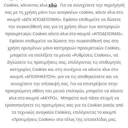
Cookies, κάνοντας κλικ
εδώ
. Για να συνεχίσετε την περιήγησή
σας με τη χρήση μόνο των αναγκαίων cookies, κάντε κλικ στο
κουμπί «ΔΕΝ ΑΠΟΔΕΧΟΜΑΙ». Εφόσον επιθυμείτε να δώσετε
την συγκατάθεσή σας για τη χρήση όλων των κατηγοριών
προαιρετικών Cookies κάντε κλικ στο κουμπί «ΑΠΟΔΕΧΟΜΑΙ».
Εφόσον επιθυμείτε να δώσετε την συγκατάθεσή σας στη
χρήση ορισμένων μόνο κατηγοριών προαιρετικών Cookies,
μπορείτε να επιλέξετε το μενού «Ρυθμίσεις Cookies», να
δηλώσετε τις προτιμήσεις σας, επιλέγοντας τις επιθυμητές
κατηγορίες Cookies και στη συνέχεια να κάνετε κλικ στο
κουμπί «ΑΠΟΘΗΚΕΥΣΗ», για να τις αποθηκεύσετε και να
συνεχίσετε την επίσκεψή σας. Για να επιστρέψετε στην
προηγούμενη οθόνη του μενού επιλογών, μπορείτε να κάνετε
Copyright © 2026 Infoquest.gr Με επιφύλαξη κάθε νόμιμου δικαιώματος.
κλικ στο κουμπί «ΑΚΥΡΟ». Μπορείτε ανά πάσα στιγμή να
τροποποιήσετε τις προτιμήσεις σας για τα Cookies (εκτός από
Πολιτική Cookies
Προτιμήσεις Cookies
|
Όροι Χρήσης
τα τεχνικώς αναγκαία Cookies), επιλέγοντας το κουμπί
Πολιτική Απορρήτου: Για να ενημερωθείτε σχετικά με την επεξεργασία
προσωπικών δεδομένων πατήστε
εδώ
.
«Προτιμήσεις Cookies» στο τέλος της ιστοσελίδας μας.
Ειδική Δήλωση CCTV
|
Ειδική Δήλωση Απορρήτου Υποβολής