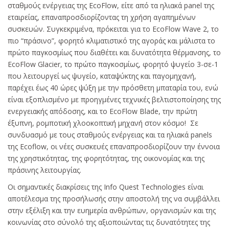
σταθμούς ενέργειας της EcoFlow, είτε από τα ηλιακά panel της
εταιρείας, επαναπροσδιορίζοντας τη χρήση αγαπημένων
συσκευών. Συγκεκριμένα, πρόκειται για το EcoFlow Wave 2, το
πιο “πράσινο”, φορητό κλιματιστικό της αγοράς και μάλιστα το
πρώτο παγκοσμίως που διαθέτει και δυνατότητα θέρμανσης, το
EcoFlow Glacier, το πρώτο παγκοσμίως, φορητό ψυγείο 3-σε-1
που λειτουργεί ως ψυγείο, καταψύκτης και παγομηχανή,
παρέχει έως 40 ώρες ψύξη με την πρόσθετη μπαταρία του, ενώ
είναι εξοπλισμένο με προηγμένες τεχνικές βελτιστοποίησης της
ενεργειακής απόδοσης, και το EcoFlow Blade, την πρώτη
έξυπνη, ρομποτική χλοοκοπτική μηχανή στον κόσμο! Σε
συνδυασμό με τους σταθμούς ενέργειας και τα ηλιακά panels
της Ecoflow, οι νέες συσκευές επαναπροσδιορίζουν την έννοια
της χρηστικότητας, της φορητότητας, της οικονομίας και της
πράσινης λειτουργίας.
Οι σημαντικές διακρίσεις της Info Quest Technologies είναι
αποτέλεσμα της προσήλωσής στην αποστολή της να συμβάλλει
στην εξέλιξη και την ευημερία ανθρώπων, οργανισμών και της
κοινωνίας στο σύνολό της αξιοποιώντας τις δυνατότητες της