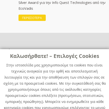
Silver Award για την Info Quest Technologies από την
EcoVadis
ΠΕΡΙΣΣΟΤΕΡΑ
Χρήσιμα
Χρήσιμα
Καλωσήρθατε! – Επιλογές Cookies
Επικοινωνία
Νέα
Στην ιστοσελίδα μας χρησιμοποιούμε τα cookies που είναι
Media Kit
Καριέρα
τεχνικώς αναγκαία για την ορθή και αποτελεσματική
Όμιλος Quest
λειτουργία της και για την αποθήκευση των επιλογών σας σε
Site Map
σχέση με τα προαιρετικά cookies. Με την συγκατάθεσή σας θα
χρησιμοποιήσουμε όποιες από τις ακόλουθες κατηγορίες
προαιρετικών cookies επιλέξετε (προτιμήσεων, στατιστικών,
εμπορικής προώθησης). Μπορείτε να ενημερωθείτε για κάθε
κατηγορία cookies που χρησιμοποιούμε επιλέγοντας το μενού