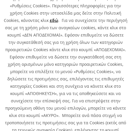
«Ρυθμίσεις Cookies». Περισσότερες πληροφορίες για την
χρήση Cookies στην ιστοσελίδα μας δείτε στην Πολιτική
Cookies, κάνοντας κλικ
εδώ
. Για να συνεχίσετε την περιήγησή
σας με τη χρήση μόνο των αναγκαίων cookies, κάντε κλικ στο
κουμπί «ΔΕΝ ΑΠΟΔΕΧΟΜΑΙ». Εφόσον επιθυμείτε να δώσετε
την συγκατάθεσή σας για τη χρήση όλων των κατηγοριών
προαιρετικών Cookies κάντε κλικ στο κουμπί «ΑΠΟΔΕΧΟΜΑΙ».
Εφόσον επιθυμείτε να δώσετε την συγκατάθεσή σας στη
χρήση ορισμένων μόνο κατηγοριών προαιρετικών Cookies,
μπορείτε να επιλέξετε το μενού «Ρυθμίσεις Cookies», να
δηλώσετε τις προτιμήσεις σας, επιλέγοντας τις επιθυμητές
κατηγορίες Cookies και στη συνέχεια να κάνετε κλικ στο
κουμπί «ΑΠΟΘΗΚΕΥΣΗ», για να τις αποθηκεύσετε και να
συνεχίσετε την επίσκεψή σας. Για να επιστρέψετε στην
προηγούμενη οθόνη του μενού επιλογών, μπορείτε να κάνετε
Copyright © 2026 Infoquest.gr Με επιφύλαξη κάθε νόμιμου δικαιώματος.
κλικ στο κουμπί «ΑΚΥΡΟ». Μπορείτε ανά πάσα στιγμή να
τροποποιήσετε τις προτιμήσεις σας για τα Cookies (εκτός από
Πολιτική Cookies
Προτιμήσεις Cookies
|
Όροι Χρήσης
τα τεχνικώς αναγκαία Cookies), επιλέγοντας το κουμπί
Πολιτική Απορρήτου: Για να ενημερωθείτε σχετικά με την επεξεργασία