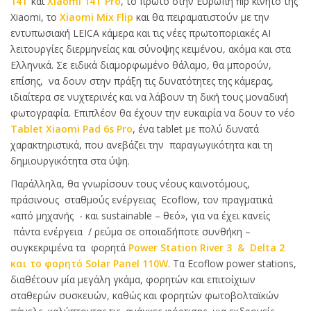
14T
και
Xiaomi 14T Pro
, το πρώτο στην Ευρώπη flip κινητό της
Xiaomi, το
Xiaomi Mix Flip
και θα πειραματιστούν με την
εντυπωσιακή LEICA κάμερα και τις νέες πρωτοποριακές ΑΙ
λειτουργίες διερμηνείας και σύνοψης κειμένου, ακόμα και στα
Ελληνικά. Σε ειδικά διαμορφωμένο θάλαμο, θα μπορούν,
επίσης, να δουν στην πράξη τις δυνατότητες της κάμερας,
ιδιαίτερα σε νυχτερινές και να λάβουν τη δική τους μοναδική
φωτογραφία. Επιπλέον θα έχουν την ευκαιρία να δουν το νέο
Tablet Xiaomi Pad 6s Pro
, ένα tablet με πολύ δυνατά
χαρακτηριστικά, που ανεβάζει την παραγωγικότητα και τη
δημιουργικότητα στα ύψη.
Παράλληλα, θα γνωρίσουν τους νέους καινοτόμους,
πράσινους σταθμούς ενέργειας Ecoflow, τον πραγματικά
«από μηχανής - και sustainable – θεό», για να έχει κανείς
πάντα ενέργεια / ρεύμα σε οποιαδήποτε συνθήκη –
συγκεκριμένα τα φορητά
Power Station River 3 & Delta 2
και το φορητό Solar Panel 110W
. Tα Ecoflow power stations,
διαθέτουν μία μεγάλη γκάμα, φορητών και επιτοίχιων
σταθερών συσκευών, καθώς και φορητών φωτοβολταϊκών