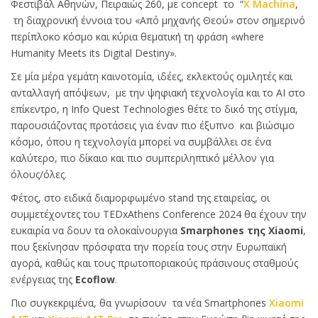
Φεστιβάλ Αθηνών, Πειραιώς 260, με concept το “
X Machina
,
τη διαχρονική έννοια του «Από μηχανής Θεού» στον σημερινό
περίπλοκο κόσμο και κύρια θεματική τη φράση «where
Humanity Meets its Digital Destiny».
Σε μία μέρα γεμάτη καινοτομία, ιδέες, εκλεκτούς ομιλητές και
ανταλλαγή απόψεων, με την ψηφιακή τεχνολογία και το ΑΙ στο
επίκεντρο, η Info Quest Technologies θέτε το δικό της στίγμα,
παρουσιάζοντας προτάσεις για έναν πιο έξυπνο και βιώσιμο
κόσμο, όπου η τεχνολογία μπορεί να συμβάλλει σε ένα
καλύτερο, πιο δίκαιο και πιο συμπεριληπτικό μέλλον για
όλους/όλες.
Φέτος, στο ειδικά διαμορφωμένο stand της εταιρείας, οι
συμμετέχοντες του TEDxAthens Conference 2024 θα έχουν την
ευκαιρία να δουν τα ολοκαίνουργια
Smarphones της Xiaomi
,
που ξεκίνησαν πρόσφατα την πορεία τους στην Ευρωπαϊκή
αγορά, καθώς και τους πρωτοποριακούς πράσινους σταθμούς
ενέργειας της
Εcoflow
.
Πιο συγκεκριμένα, θα γνωρίσουν τα νέα Smartphones
Xiaomi