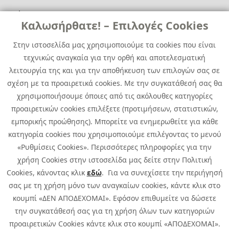
Χρήσιμα
Χρήσιμα
Καλωσήρθατε! – Επιλογές Cookies
Επικοινωνία
Νέα
Στην ιστοσελίδα μας χρησιμοποιούμε τα cookies που είναι
Media Kit
Καριέρα
τεχνικώς αναγκαία για την ορθή και αποτελεσματική
Όμιλος Quest
λειτουργία της και για την αποθήκευση των επιλογών σας σε
Site Map
σχέση με τα προαιρετικά cookies. Με την συγκατάθεσή σας θα
χρησιμοποιήσουμε όποιες από τις ακόλουθες κατηγορίες
προαιρετικών cookies επιλέξετε (προτιμήσεων, στατιστικών,
εμπορικής προώθησης). Μπορείτε να ενημερωθείτε για κάθε
κατηγορία cookies που χρησιμοποιούμε επιλέγοντας το μενού
«Ρυθμίσεις Cookies». Περισσότερες πληροφορίες για την
χρήση Cookies στην ιστοσελίδα μας δείτε στην Πολιτική
Cookies, κάνοντας κλικ
εδώ
. Για να συνεχίσετε την περιήγησή
σας με τη χρήση μόνο των αναγκαίων cookies, κάντε κλικ στο
κουμπί «ΔΕΝ ΑΠΟΔΕΧΟΜΑΙ». Εφόσον επιθυμείτε να δώσετε
την συγκατάθεσή σας για τη χρήση όλων των κατηγοριών
προαιρετικών Cookies κάντε κλικ στο κουμπί «ΑΠΟΔΕΧΟΜΑΙ».