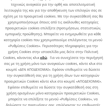
Καριέρα
τεχνικώς αναγκαία για την ορθή και αποτελεσματική
Όμιλος Quest
λειτουργία της και για την αποθήκευση των επιλογών σας σε
Site Map
σχέση με τα προαιρετικά cookies. Με την συγκατάθεσή σας θα
χρησιμοποιήσουμε όποιες από τις ακόλουθες κατηγορίες
προαιρετικών cookies επιλέξετε (προτιμήσεων, στατιστικών,
εμπορικής προώθησης). Μπορείτε να ενημερωθείτε για κάθε
κατηγορία cookies που χρησιμοποιούμε επιλέγοντας το μενού
«Ρυθμίσεις Cookies». Περισσότερες πληροφορίες για την
χρήση Cookies στην ιστοσελίδα μας δείτε στην Πολιτική
Cookies, κάνοντας κλικ
εδώ
. Για να συνεχίσετε την περιήγησή
σας με τη χρήση μόνο των αναγκαίων cookies, κάντε κλικ στο
κουμπί «ΔΕΝ ΑΠΟΔΕΧΟΜΑΙ». Εφόσον επιθυμείτε να δώσετε
την συγκατάθεσή σας για τη χρήση όλων των κατηγοριών
προαιρετικών Cookies κάντε κλικ στο κουμπί «ΑΠΟΔΕΧΟΜΑΙ».
Εφόσον επιθυμείτε να δώσετε την συγκατάθεσή σας στη
χρήση ορισμένων μόνο κατηγοριών προαιρετικών Cookies,
μπορείτε να επιλέξετε το μενού «Ρυθμίσεις Cookies», να
δηλώσετε τις προτιμήσεις σας, επιλέγοντας τις επιθυμητές