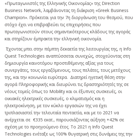
«Πρωταγωνιστές της Ελληνικής Οικονομίας» της Direction
Business Network, λαμβάνοντας τη διάκριση «Greek Business
Champion». Πρόκειται για την 7η διοργάνωση του θεσμού, που
στόχο έχει να επιβραβεύει τις επιχειρήσεις που
πρωταγωνιστούν στους σημαντικότερους κλάδους της αγοράς
και στηρίζουν έμπρακτα την ελληνική οικονομία.
Έχοντας μπει στην πέμπτη δεκαετία της λειτουργίας της, η Info
Quest Technologies αναπτύσσεται συνεχώς, στοχεύοντας στη
δημιουργία καινοτόμου προστιθέμενης αξίας για τους
συνεργάτες, τους εργαζόμενους, τους πελάτες, τους μετόχους
της, και την κοινωνία ευρύτερα. Διατηρεί ηγετική θέση στην
αγορά Πληροφορικής και διευρύνει τις δραστηριότητές της σε
νέους τομείς όπως το Mobility και οι έξυπνες συσκευές, οι
οικιακές ηλεκτρικές συσκευές, ο κλιματισμός και η
ηλεκτροκίνηση, με τον κύκλο εργασιών της να έχει
τριπλασιαστεί την τελευταία πενταετία, και με το 2021 να
ανέρχεται σε €335 εκατ., παρουσιάζοντας αύξηση +42% σε
σχέση με το προηγούμενο έτος. Το 2021 η Info Quest
Technologies ενέταξε ως 100% θυγατρική στις δυνάμεις της την