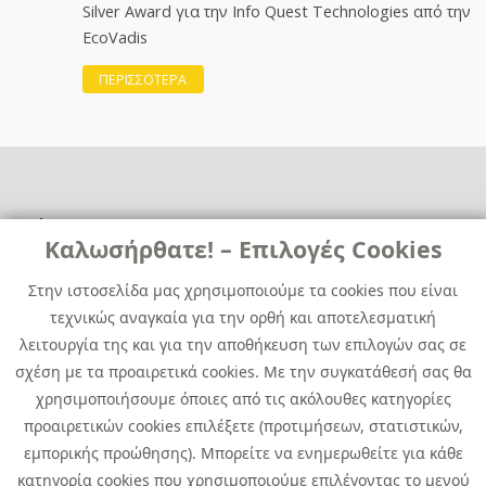
Silver Award για την Info Quest Technologies από την
EcoVadis
ΠΕΡΙΣΣΟΤΕΡΑ
Χρήσιμα
Χρήσιμα
Καλωσήρθατε! – Επιλογές Cookies
Επικοινωνία
Νέα
Στην ιστοσελίδα μας χρησιμοποιούμε τα cookies που είναι
Media Kit
Καριέρα
τεχνικώς αναγκαία για την ορθή και αποτελεσματική
Όμιλος Quest
λειτουργία της και για την αποθήκευση των επιλογών σας σε
Site Map
σχέση με τα προαιρετικά cookies. Με την συγκατάθεσή σας θα
χρησιμοποιήσουμε όποιες από τις ακόλουθες κατηγορίες
προαιρετικών cookies επιλέξετε (προτιμήσεων, στατιστικών,
εμπορικής προώθησης). Μπορείτε να ενημερωθείτε για κάθε
κατηγορία cookies που χρησιμοποιούμε επιλέγοντας το μενού