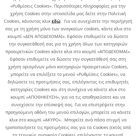
«Ρυθμίσεις Cookies». Περισσότερες πληροφορίες για την
χρήση Cookies στην ιστοσελίδα μας δείτε στην Πολιτική
Cookies, κάνοντας κλικ
εδώ
. Για να συνεχίσετε την περιήγησή
σας με τη χρήση μόνο των αναγκαίων cookies, κάντε κλικ στο
κουμπί «ΔΕΝ ΑΠΟΔΕΧΟΜΑΙ». Εφόσον επιθυμείτε να δώσετε
την συγκατάθεσή σας για τη χρήση όλων των κατηγοριών
προαιρετικών Cookies κάντε κλικ στο κουμπί «ΑΠΟΔΕΧΟΜΑΙ».
Εφόσον επιθυμείτε να δώσετε την συγκατάθεσή σας στη
χρήση ορισμένων μόνο κατηγοριών προαιρετικών Cookies,
μπορείτε να επιλέξετε το μενού «Ρυθμίσεις Cookies», να
δηλώσετε τις προτιμήσεις σας, επιλέγοντας τις επιθυμητές
κατηγορίες Cookies και στη συνέχεια να κάνετε κλικ στο
κουμπί «ΑΠΟΘΗΚΕΥΣΗ», για να τις αποθηκεύσετε και να
συνεχίσετε την επίσκεψή σας. Για να επιστρέψετε στην
προηγούμενη οθόνη του μενού επιλογών, μπορείτε να κάνετε
Copyright © 2026 Infoquest.gr Με επιφύλαξη κάθε νόμιμου δικαιώματος.
κλικ στο κουμπί «ΑΚΥΡΟ». Μπορείτε ανά πάσα στιγμή να
τροποποιήσετε τις προτιμήσεις σας για τα Cookies (εκτός από
Πολιτική Cookies
Προτιμήσεις Cookies
|
Όροι Χρήσης
τα τεχνικώς αναγκαία Cookies), επιλέγοντας το κουμπί
Πολιτική Απορρήτου: Για να ενημερωθείτε σχετικά με την επεξεργασία