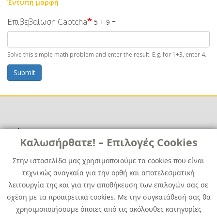
Έντυπη μορφή
Επιβεβαίωση Captcha
5 + 9 =
Solve this simple math problem and enter the result. E.g. for 1+3, enter 4.
Submit
Χρήσιμα
Χρήσιμα
Καλωσήρθατε! – Επιλογές Cookies
Επικοινωνία
Νέα
Στην ιστοσελίδα μας χρησιμοποιούμε τα cookies που είναι
Media Kit
Καριέρα
τεχνικώς αναγκαία για την ορθή και αποτελεσματική
Όμιλος Quest
λειτουργία της και για την αποθήκευση των επιλογών σας σε
Site Map
σχέση με τα προαιρετικά cookies. Με την συγκατάθεσή σας θα
χρησιμοποιήσουμε όποιες από τις ακόλουθες κατηγορίες