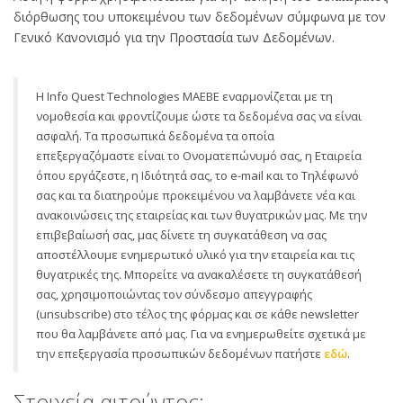
διόρθωσης του υποκειμένου των δεδομένων σύμφωνα με τον
Γενικό Κανονισμό για την Προστασία των Δεδομένων.
Η Info Quest Technologies ΜΑΕΒΕ εναρμονίζεται με τη
νομοθεσία και φροντίζουμε ώστε τα δεδομένα σας να είναι
ασφαλή. Τα προσωπικά δεδομένα τα οποία
επεξεργαζόμαστε είναι το Ονοματεπώνυμό σας, η Εταιρεία
όπου εργάζεστε, η Ιδιότητά σας, το e-mail και το Τηλέφωνό
σας και τα διατηρούμε προκειμένου να λαμβάνετε νέα και
ανακοινώσεις της εταιρείας και των θυγατρικών μας. Με την
επιβεβαίωσή σας, μας δίνετε τη συγκατάθεση να σας
αποστέλλουμε ενημερωτικό υλικό για την εταιρεία και τις
θυγατρικές της. Μπορείτε να ανακαλέσετε τη συγκατάθεσή
σας, χρησιμοποιώντας τον σύνδεσμο απεγγραφής
(unsubscribe) στο τέλος της φόρμας και σε κάθε newsletter
που θα λαμβάνετε από μας. Για να ενημερωθείτε σχετικά με
την επεξεργασία προσωπικών δεδομένων πατήστε
εδώ
.
Στοιχεία αιτούντος: