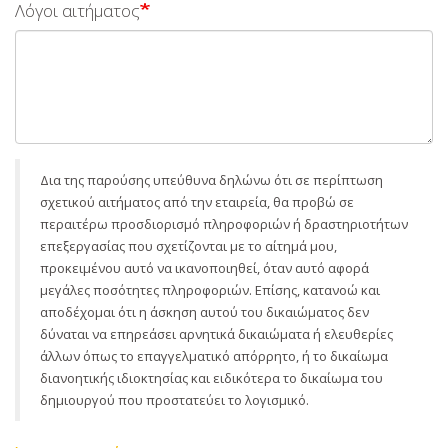
Λόγοι αιτήματος
Δια της παρούσης υπεύθυνα δηλώνω ότι σε περίπτωση
σχετικού αιτήματος από την εταιρεία, θα προβώ σε
περαιτέρω προσδιορισμό πληροφοριών ή δραστηριοτήτων
επεξεργασίας που σχετίζονται με το αίτημά μου,
προκειμένου αυτό να ικανοποιηθεί, όταν αυτό αφορά
μεγάλες ποσότητες πληροφοριών. Επίσης, κατανοώ και
αποδέχομαι ότι η άσκηση αυτού του δικαιώματος δεν
δύναται να επηρεάσει αρνητικά δικαιώματα ή ελευθερίες
άλλων όπως το επαγγελματικό απόρρητο, ή το δικαίωμα
διανοητικής ιδιοκτησίας και ειδικότερα το δικαίωμα του
δημιουργού που προστατεύει το λογισμικό.