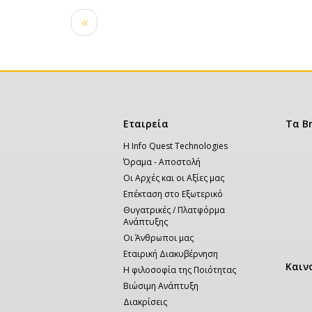
Σελιδοποίηση
Προηγούμενη
‹‹
σελίδα
Κεντρική
Εταιρεία
Τα B
πλοήγηση
Η Info Quest Technologies
Όραμα - Αποστολή
Οι Αρχές και οι Αξίες μας
Επέκταση στο Εξωτερικό
Θυγατρικές / Πλατφόρμα
Ανάπτυξης
Οι Άνθρωποι μας
Εταιρική Διακυβέρνηση
Καιν
Η φιλοσοφία της Ποιότητας
Βιώσιμη Ανάπτυξη
Διακρίσεις