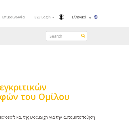
Select
Επικοινωνία
B2B Login
your
language
Search
Search
εγκριτικών
αφών του Ομίλου
crosoft και της DocuSign για την αυτοματοποίηση