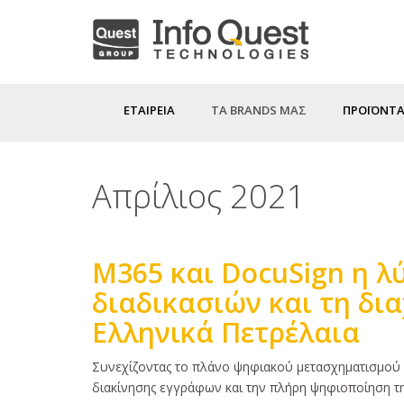
Παράκαμψη
προς
το
κυρίως
ΕΤΑΙΡΕΙΑ
ΤΑ BRANDS ΜΑΣ
ΠΡΟΪΟΝΤΑ
περιεχόμενο
Απρίλιος 2021
M365 και DocuSign η λ
διαδικασιών και τη δι
Ελληνικά Πετρέλαια
Κυρίως
Συνεχίζοντας το πλάνο ψηφιακού μετασχηματισμού ο
κείμενο
διακίνησης εγγράφων και την πλήρη ψηφιοποίηση τ