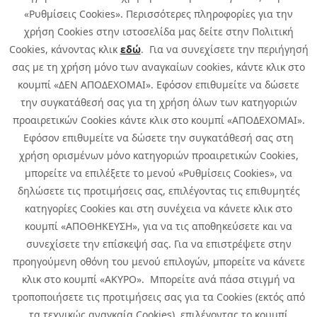
«Ρυθμίσεις Cookies». Περισσότερες πληροφορίες για την
χρήση Cookies στην ιστοσελίδα μας δείτε στην Πολιτική
Cookies, κάνοντας κλικ
εδώ
. Για να συνεχίσετε την περιήγησή
σας με τη χρήση μόνο των αναγκαίων cookies, κάντε κλικ στο
κουμπί «ΔΕΝ ΑΠΟΔΕΧΟΜΑΙ». Εφόσον επιθυμείτε να δώσετε
την συγκατάθεσή σας για τη χρήση όλων των κατηγοριών
προαιρετικών Cookies κάντε κλικ στο κουμπί «ΑΠΟΔΕΧΟΜΑΙ».
Εφόσον επιθυμείτε να δώσετε την συγκατάθεσή σας στη
χρήση ορισμένων μόνο κατηγοριών προαιρετικών Cookies,
μπορείτε να επιλέξετε το μενού «Ρυθμίσεις Cookies», να
δηλώσετε τις προτιμήσεις σας, επιλέγοντας τις επιθυμητές
κατηγορίες Cookies και στη συνέχεια να κάνετε κλικ στο
κουμπί «ΑΠΟΘΗΚΕΥΣΗ», για να τις αποθηκεύσετε και να
συνεχίσετε την επίσκεψή σας. Για να επιστρέψετε στην
προηγούμενη οθόνη του μενού επιλογών, μπορείτε να κάνετε
Copyright © 2026 Infoquest.gr Με επιφύλαξη κάθε νόμιμου δικαιώματος.
κλικ στο κουμπί «ΑΚΥΡΟ». Μπορείτε ανά πάσα στιγμή να
τροποποιήσετε τις προτιμήσεις σας για τα Cookies (εκτός από
Πολιτική Cookies
Προτιμήσεις Cookies
|
Όροι Χρήσης
τα τεχνικώς αναγκαία Cookies), επιλέγοντας το κουμπί
Πολιτική Απορρήτου: Για να ενημερωθείτε σχετικά με την επεξεργασία