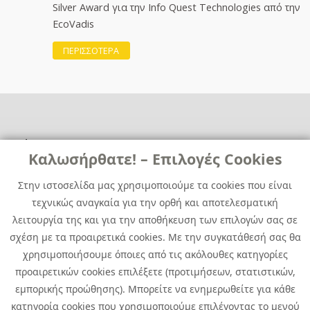
Silver Award για την Info Quest Technologies από την
EcoVadis
ΠΕΡΙΣΣΟΤΕΡΑ
Χρήσιμα
Χρήσιμα
Καλωσήρθατε! – Επιλογές Cookies
Επικοινωνία
Νέα
Στην ιστοσελίδα μας χρησιμοποιούμε τα cookies που είναι
Media Kit
Καριέρα
τεχνικώς αναγκαία για την ορθή και αποτελεσματική
Όμιλος Quest
λειτουργία της και για την αποθήκευση των επιλογών σας σε
Site Map
σχέση με τα προαιρετικά cookies. Με την συγκατάθεσή σας θα
χρησιμοποιήσουμε όποιες από τις ακόλουθες κατηγορίες
προαιρετικών cookies επιλέξετε (προτιμήσεων, στατιστικών,
εμπορικής προώθησης). Μπορείτε να ενημερωθείτε για κάθε
κατηγορία cookies που χρησιμοποιούμε επιλέγοντας το μενού