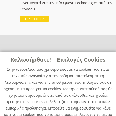
Silver Award για την Info Quest Technologies από την
EcoVadis
ΠΕΡΙΣΣΟΤΕΡΑ
Χρήσιμα
Χρήσιμα
Καλωσήρθατε! – Επιλογές Cookies
Επικοινωνία
Νέα
Στην ιστοσελίδα μας χρησιμοποιούμε τα cookies που είναι
Media Kit
Καριέρα
τεχνικώς αναγκαία για την ορθή και αποτελεσματική
Όμιλος Quest
λειτουργία της και για την αποθήκευση των επιλογών σας σε
Site Map
σχέση με τα προαιρετικά cookies. Με την συγκατάθεσή σας θα
χρησιμοποιήσουμε όποιες από τις ακόλουθες κατηγορίες
προαιρετικών cookies επιλέξετε (προτιμήσεων, στατιστικών,
εμπορικής προώθησης). Μπορείτε να ενημερωθείτε για κάθε
κατηγορία cookies που χρησιμοποιούμε επιλέγοντας το μενού