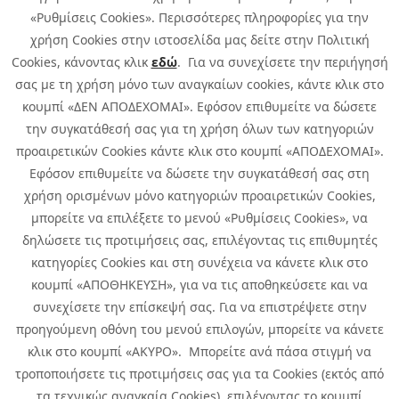
«Ρυθμίσεις Cookies». Περισσότερες πληροφορίες για την
χρήση Cookies στην ιστοσελίδα μας δείτε στην Πολιτική
Cookies, κάνοντας κλικ
εδώ
. Για να συνεχίσετε την περιήγησή
σας με τη χρήση μόνο των αναγκαίων cookies, κάντε κλικ στο
κουμπί «ΔΕΝ ΑΠΟΔΕΧΟΜΑΙ». Εφόσον επιθυμείτε να δώσετε
την συγκατάθεσή σας για τη χρήση όλων των κατηγοριών
προαιρετικών Cookies κάντε κλικ στο κουμπί «ΑΠΟΔΕΧΟΜΑΙ».
Εφόσον επιθυμείτε να δώσετε την συγκατάθεσή σας στη
χρήση ορισμένων μόνο κατηγοριών προαιρετικών Cookies,
μπορείτε να επιλέξετε το μενού «Ρυθμίσεις Cookies», να
δηλώσετε τις προτιμήσεις σας, επιλέγοντας τις επιθυμητές
κατηγορίες Cookies και στη συνέχεια να κάνετε κλικ στο
κουμπί «ΑΠΟΘΗΚΕΥΣΗ», για να τις αποθηκεύσετε και να
συνεχίσετε την επίσκεψή σας. Για να επιστρέψετε στην
προηγούμενη οθόνη του μενού επιλογών, μπορείτε να κάνετε
Copyright © 2026 Infoquest.gr Με επιφύλαξη κάθε νόμιμου δικαιώματος.
κλικ στο κουμπί «ΑΚΥΡΟ». Μπορείτε ανά πάσα στιγμή να
τροποποιήσετε τις προτιμήσεις σας για τα Cookies (εκτός από
Πολιτική Cookies
Προτιμήσεις Cookies
|
Όροι Χρήσης
τα τεχνικώς αναγκαία Cookies), επιλέγοντας το κουμπί
Πολιτική Απορρήτου: Για να ενημερωθείτε σχετικά με την επεξεργασία